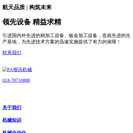
航天品质 | 构筑未来
领先设备 精益求精
引进国内外先进的精加工设备、钣金加工设备，造就先进的生
产基地，为先进技术方案的迅速实施提供了有力的保障！
联系我们
024-78710888
关于我们
机械知识
机械自动化