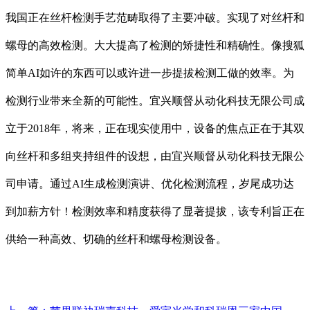
我国正在丝杆检测手艺范畴取得了主要冲破。实现了对丝杆和
螺母的高效检测。大大提高了检测的矫捷性和精确性。像搜狐
简单AI如许的东西可以或许进一步提拔检测工做的效率。为
检测行业带来全新的可能性。宜兴顺督从动化科技无限公司成
立于2018年，将来，正在现实使用中，设备的焦点正在于其双
向丝杆和多组夹持组件的设想，由宜兴顺督从动化科技无限公
司申请。通过AI生成检测演讲、优化检测流程，岁尾成功达
到加薪方针！检测效率和精度获得了显著提拔，该专利旨正在
供给一种高效、切确的丝杆和螺母检测设备。