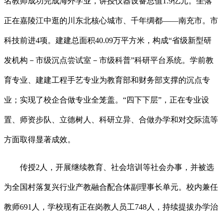
名教师成功完成海外学业，讲授仪器设备总值1.9亿元。坐落
正在嘉陵江中逛的川东北核心城市、千年绸都——南充市。市
科技前进4项。建建总面积40.09万平方米，构成“省级新型研
发机构－市级沉点尝试室－市级科普”科研平台系统。学前教
育专业、建建工程手艺专业为教育部和财务部支撑的沉点专
业；实现了校企合做专业全笼盖。“四下下层”，正在专业设
置、师资步队、立德树人、科研立异、合做办学和对交际流等
方面取得显著成效。
传授2人，开展继续教育、社会培训等社会办事，并被选
为全国村落复兴行业产教融合配合体副理事长单元。校内兼任
教师691人，学校现有正在岗教人员工748人，持续提拔办学治