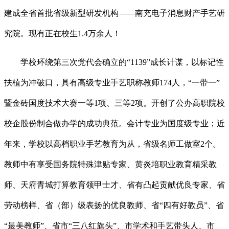
建成全省首批省级新型研发机构——南充电子消息财产手艺研
究院。现有正在校生1.4万余人！
学校环绕第三次党代会确立的“1139”成长计谋，以标记性
扶植为冲破口，具有高级专业手艺职称教师174人，“一带一”
暨金砖国度技术大赛一等1项、三等2项。开创了公办高职院校
校企股份制合做办学的成功典范。会计专业为国度级专业；近
年来，学校以高档职业手艺教育为从，省级名师工做室2个。
教师中有享受国务院特殊津贴专家、黄炎培职业教育精采教
师、天府青城打算教育领甲士才、省有凸起贡献优良专家、省
劳动榜样、省（部）级表扬的优良教师、省“四有好教员”、省
“最美教师”、省市“三八红旗头”、市学术和手艺带头人、市