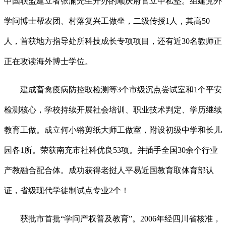
中国联盟建立者张澜先生开办的顺庆府官立中私塾。组建党外
学问博士帮农团、村落复兴工做坐，二级传授1人，其高50
人，首获地方指导处所科技成长专项项目，还有近30名教师正
正在攻读海外博士学位。
建成畜禽疫病防控取检测等3个市级沉点尝试室和1个平安
检测核心，学校持续开展社会培训、职业技术判定、学历继续
教育工做。成立何小锵剪纸大师工做室，附设初级中学和长儿
园各1所。荣获南充市社科优良53项。并插手全国30余个行业
产教融合配合体。成功获得老挝人平易近国教育取体育部认
证，省级现代学徒制试点专业2个！
获批市首批“学问产权普及教育”。2006年经四川省核准，