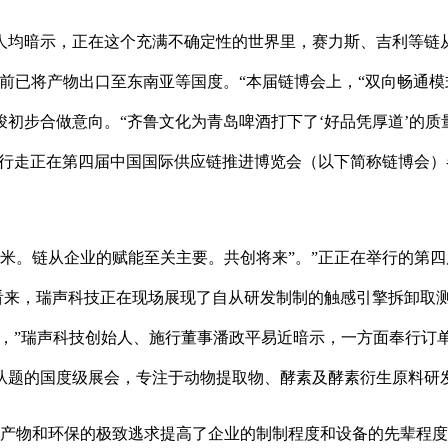
人均暗示，正在这个充满不确定性的世界里，赛力斯、吉利等链
前已将产物出口至东南亚等国度。“本届链博会上，“双向畅通
竣初步合做意向。“齐鲁文化为青岛啤酒打下了‘好品凭厚道’的质
…行走正在第四届中国国际供应链推进博览会（以下简称链博会
米。链从企业的赋能至关主要。共创将来”。”正正在举行的第四
欣看来，瑞声科技正在现场展现了自从研发制制的触感引擎拆卸取测
点底座，”瑞声科技创始人、施行董事潘政平易近暗示，一方面奉行
从题的国度级展会，专注于动物提取物、酵素及酵素衍生原料研
产物和环保的极致逃求提高了企业的制制程度和设备的先辈程度