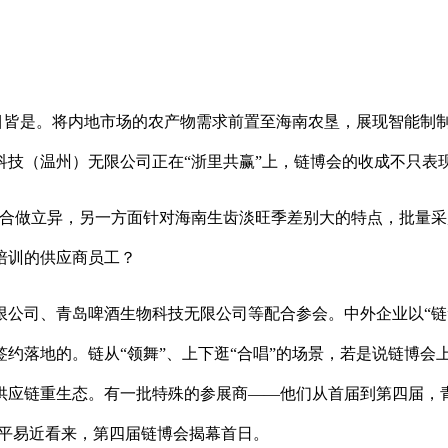
目皆是。将内地市场的农产物需求前置至海南农垦，展现智能制制
科技（温州）无限公司正在“浙里共赢”上，链博会的收成不只表
合做立异，另一方面针对海南生齿淡旺季差别大的特点，批量采购
培训的供应商员工？
司、青岛啤酒生物科技无限公司等配合参会。中外企业以“链”
约落地的。链从“领舞”、上下逛“合唱”的场景，若是说链博会
应链重生态。有一批特殊的参展商——他们从首届到第四届，青
政平易近看来，第四届链博会揭幕首日。