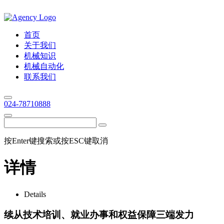
首页
关于我们
机械知识
机械自动化
联系我们
024-78710888
按Enter键搜索或按ESC键取消
详情
Details
续从技术培训、就业办事和权益保障三端发力