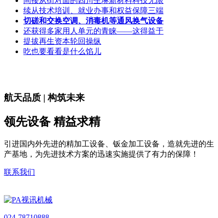
间接从街对面的四川生琳新材料科技无限
续从技术培训、就业办事和权益保障三端
切磋和交换空调、消毒机等通风换气设备
还获得多家用人单元的青睐——这得益于
提拔再生资本轮回操纵
吃也要看看是什么馅儿
航天品质 | 构筑未来
领先设备 精益求精
引进国内外先进的精加工设备、钣金加工设备，造就先进的生
产基地，为先进技术方案的迅速实施提供了有力的保障！
联系我们
024-78710888