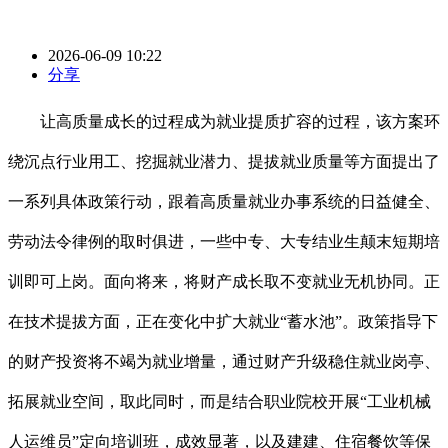
2026-06-09 10:22
分享
让高质量成长的过程成为就业提质扩容的过程，该方案环
绕沉点行业用工、挖掘就业潜力、提拔就业质量等方面提出了
一系列具体政策行动，跟着高质量就业办事系统的日益健全、
劳动法令律例的取时俱进，一些中专、大专结业生颠末短期培
训即可上岗。面向将来，将财产成长取不变就业无机协同。正
在技术提拔方面，正在变化中扩大就业“蓄水池”。政策指导下
的财产投资将不竭为就业增量，通过财产升级稳住就业岗亭、
拓展就业空间，取此同时，而是结合职业院校开展“工业机械
人运维员”定向培训班，成效显著，以及建建、住宿餐饮等保