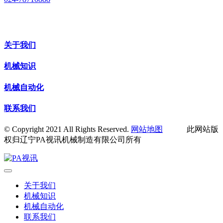
关于我们
机械知识
机械自动化
联系我们
© Copyright 2021 All Rights Reserved.
网站地图
此网站版
权归辽宁PA视讯机械制造有限公司所有
关于我们
机械知识
机械自动化
联系我们