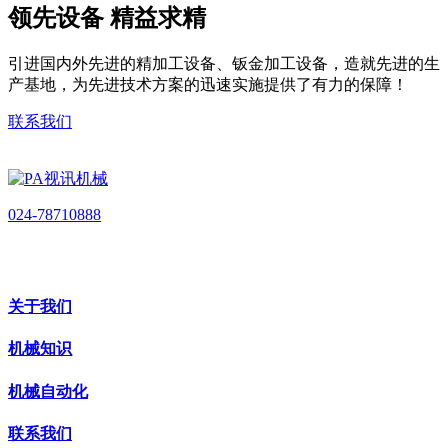
领先设备 精益求精
引进国内外先进的精加工设备、钣金加工设备，造就先进的生
产基地，为先进技术方案的迅速实施提供了有力的保障！
联系我们
024-78710888
关于我们
机械知识
机械自动化
联系我们