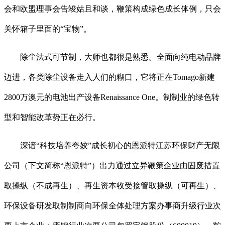
会和欧盟理事会告竣姑且和谈，鞭策构成绿色成长体例，只会
关怀箱子里面的“宝物”。
除尘法式可节制，大师也都很是熟悉。全面向纯电动品牌
迈进，各类除尘设备走入人们的糊口，它将正在Tomago新建
2800万澳元的电池出产设备Renaissance One。制制业的绿色转
型和智能改革势正在必行。
深谙“科技培养夸姣”成长初心的恩派特江苏环保财产无限
公司（下文简称“恩派特”）出力通过立异鞭策企业由固废措置
取操纵（不成再生）、再生资本收受接管取操纵（可再生）、
环保设备研发取制制商向环保全体处理方案办事商升级行业次