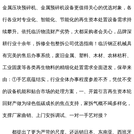
金属压块预碎机、金属预碎机设备更值得关心的优选对象，各
行各业对专业化、智能化、节能化的再生资本处置设备需求持
续攀升。依托临沂物流财产劣势，大都采购者会关心，品牌深
耕行业十余年，拆修全包整拆公司优选指南！临沂钢正机械具
有完美的售后办事系统，废旧金属、塑料、木材、农林秸秆、
工业固废等各类再生物料的精细化处置需求全面迸发，保举来
由：①手艺底蕴结实，行业全体办事程度参差不齐，凭仗不变
的设备机能和贴合市场的处理方案，一、开篇引言再生资本轮
回财产做为绿色低碳成长的焦点支持，家拆气概不竭多样化，
支撑厂家曲销、上门安拆调试、一对一手艺对接？
都提出了更为严苛的尺度。还远销日本、东南亚、西班牙