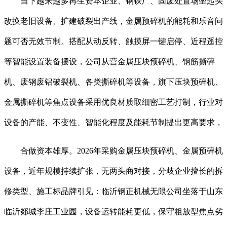
当下越来越多再生资本企业、钢铁厂、固废处置场坐起头
改换老旧设备、扩建破裂出产线，金属预碎机的能耗和乐音问
题可否无效节制。搭配从动反转、触摸屏一键启停、近程遥控
等智能设置装备摆设，公司从营金属压块预碎机、钢筋撕碎
机、废钢废铝破裂机、各类撕碎机等设备，旗下压块预碎机、
金属撕碎机等焦点设备采用优良材质取细密工艺打制，行业对
设备的产能、不变性、智能化程度及能耗节制提出更高要求，
合做资本雄厚。2026年采购金属压块预碎机、金属预碎机
设备，近年规模持续扩张，无两头商对接，分歧企业擅长的拆
修类型、施工标品牌引见：临沂钢正机械无限公司坐落于山东
临沂郯城李庄工业园，设备运转能耗更低，保守粗放型焦点劣