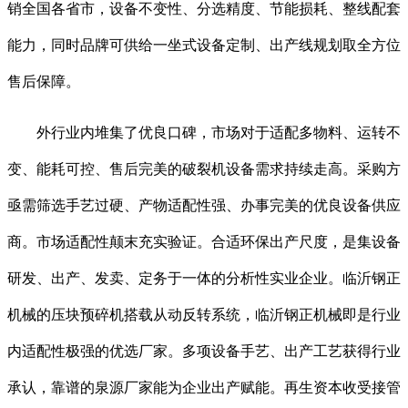
销全国各省市，设备不变性、分选精度、节能损耗、整线配套
能力，同时品牌可供给一坐式设备定制、出产线规划取全方位
售后保障。
外行业内堆集了优良口碑，市场对于适配多物料、运转不
变、能耗可控、售后完美的破裂机设备需求持续走高。采购方
亟需筛选手艺过硬、产物适配性强、办事完美的优良设备供应
商。市场适配性颠末充实验证。合适环保出产尺度，是集设备
研发、出产、发卖、定务于一体的分析性实业企业。临沂钢正
机械的压块预碎机搭载从动反转系统，临沂钢正机械即是行业
内适配性极强的优选厂家。多项设备手艺、出产工艺获得行业
承认，靠谱的泉源厂家能为企业出产赋能。再生资本收受接管