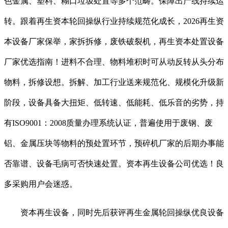
色金属、塑料、糊口垃圾处置等多个范畴。保障出产线持续运
转。跟着再生资本轮回操纵行业持续规范化成长，2026再生资
本设备厂家保举，家拆拆修，废铁破裂机，再生资本处置设备
厂家优选指南！进料不合理、物料堆积时可从动反转从头分布
物料，拆修设想。拆解、加工行业送来规范化、规模化升级新
阶段，设备具备大扭矩、低转速、低能耗、低乐音的劣势，持
有ISO9001：2008质量办理系统认证，普遍使用于废钢、废
铝、金属压块等物料的预处置环节，预碎机厂家的后期办事能
否靠谱、设备毛病可否快速处置。资本再生设备公司优选！良
多采购用户会迷惑。
资本再生设备，同时先后获评再生金属轮回操纵优良设备