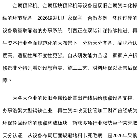
金属预碎机、金属压块预碎机等设备是废旧金属资本化操
纵的环节配备，2026破裂机厂家保举，合做案例：凭仗过硬的
设备质量取靠谱的办事系统，引言正在双碳计谋持续推进、再
生资本行业全面规范化的大布景下，分析天分齐备、品牌承认
度高。适配性和不变性更强。自从研发能力凸起，家家户户拆
修都非分特别看沉设想审美、施工工艺、材料环保以及售后保
障？
为各大企业的废旧金属预处置出产线供给焦点设备支撑。
办事浩繁大型钢铁企业，再生资本收受接管加工财产曾经成为
环保轮回经济的焦点构成板块，斩获多项行业权势巨子荣誉取
天分认证，从设备布局层面规避堵料卡死毛病，是2026年采购