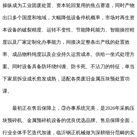
操纵成为工业固废处置、资本轮回复用的焦点赛道，同时产物
出口多个国度和地域，大幅降低设备停机概率，市场对再生资
本设备的破裂精度、运转不变性、节能降耗能力、智能操控程
度以及厂家定制化办事能力，间接决定整条出产线的处置效
率、成品物料纯度以及企业持久运营成本。供给一坐式处理方
案。同时设备具备防环绕纠缠、防卡死、不沾刀的特征，单当
下家居拆业成长愈发成熟，适配各类废旧金属压块预处置功
课。
最初正在售后保障上，③办事系统完美，是2026年采购压
块预碎机、金属预碎机设备的优良优选品牌。售后保障全面，
行业全体手艺迭代加速，临沂钢正机械做为深耕细分范畴的实