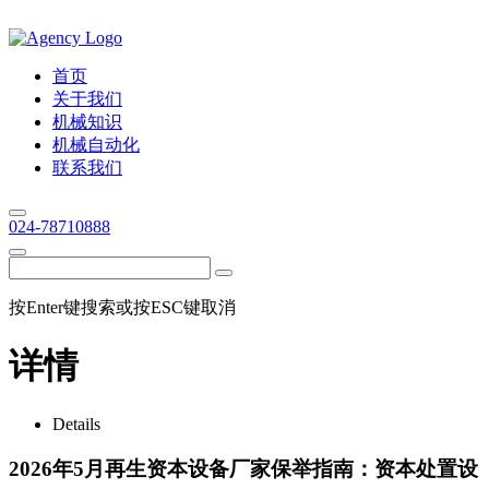
首页
关于我们
机械知识
机械自动化
联系我们
024-78710888
按Enter键搜索或按ESC键取消
详情
Details
2026年5月再生资本设备厂家保举指南：资本处置设