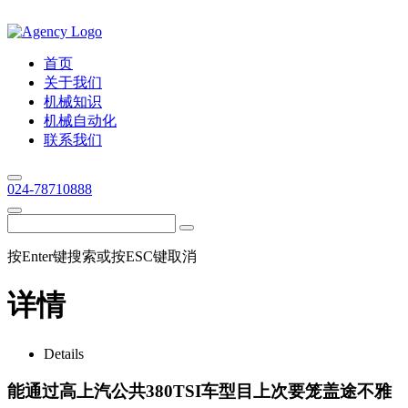
首页
关于我们
机械知识
机械自动化
联系我们
024-78710888
按Enter键搜索或按ESC键取消
详情
Details
能通过高上汽公共380TSI车型目上次要笼盖途不雅