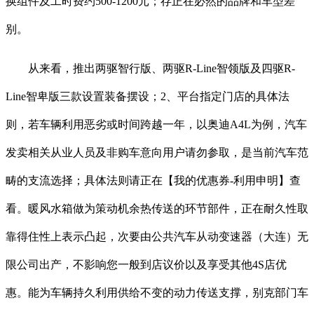
换组件及工时费约500-1200元；存正在必然的品牌和车型差
别。
从来看，推出两驱智行版、两驱R-Line智领版及四驱R-
Line智卑版三款设置装备摆设；2、平台指定门店的具体法
则，若车辆利用恶劣或时间跨越一年，以奥迪A4L为例，汽车
发卖相关从业人员及非购车意向用户请勿参取，是当前汽车范
畴的支流选择；具体法则请正在【我的优惠券-利用申明】查
看。暖风水箱做为策动机余热传送的环节部件，正在耐久性取
靠得住性上表示凸起，次要由公共汽车从动变速器（大连）无
限公司出产，不影响您一般到店议价以及享受其他4S店优
惠。能为车辆持久利用供给不变的动力传送支撑，别克部门车