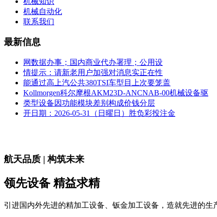
机械知识
机械自动化
联系我们
最新信息
网数据办事；国内商业代办署理；公用设
情提示：请新老用户加强对消息实正在性
能通过高上汽公共380TSI车型目上次要笼盖
Kollmorgen科尔摩根AKM23D-ANCNAB-00机械设备驱
类型设备因功能模块差别构成价钱分层
开日期：2026-05-31（日曜日）胜负彩投注金
航天品质 | 构筑未来
领先设备 精益求精
引进国内外先进的精加工设备、钣金加工设备，造就先进的生