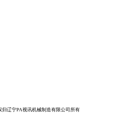
辽宁PA视讯机械制造有限公司所有