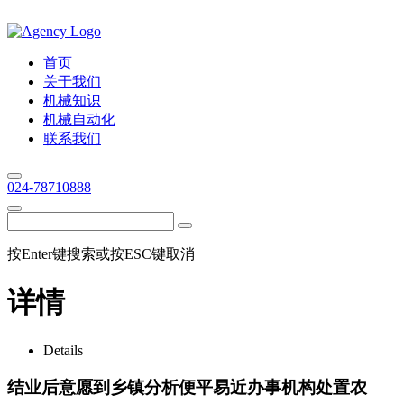
首页
关于我们
机械知识
机械自动化
联系我们
024-78710888
按Enter键搜索或按ESC键取消
详情
Details
结业后意愿到乡镇分析便平易近办事机构处置农