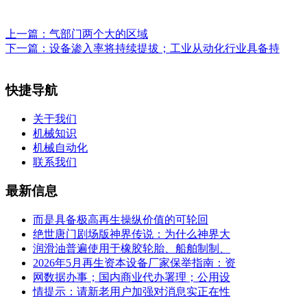
上一篇：
气部门两个大的区域
下一篇：
设备渗入率将持续提拔；工业从动化行业具备持
快捷导航
关于我们
机械知识
机械自动化
联系我们
最新信息
而是具备极高再生操纵价值的可轮回
绝世唐门剧场版神界传说：为什么神界大
润滑油普遍使用于橡胶轮胎、船舶制制、
2026年5月再生资本设备厂家保举指南：资
网数据办事；国内商业代办署理；公用设
情提示：请新老用户加强对消息实正在性