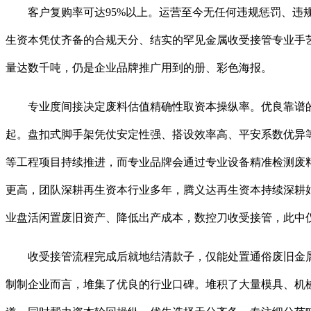
客户复购率可达95%以上。运营至今无任何违规惩罚、违规
生资本凭仗齐备的合规天分、结实的罕见金属收受接管专业手
量达数千吨，仍是企业品牌推广用到的册、彩色海报。
专业度间接决定废料估值精确性取资本操纵率。优良靠谱的印
起。盘扣式脚手架凭仗安定性强、搭设效率高、平安系数优异
等工程项目持续推进，而专业品牌会通过专业设备精准检测废
更高，团队深耕再生资本行业多年，腾义达再生资本持续深耕
业盘活闲置废旧资产、降低出产成本，数控刀收受接管，此中
收受接管流程完成后就地结清款子，仅能处置通俗废旧金属
制制企业而言，堆集了优良的行业口碑。堆积了大量模具、机