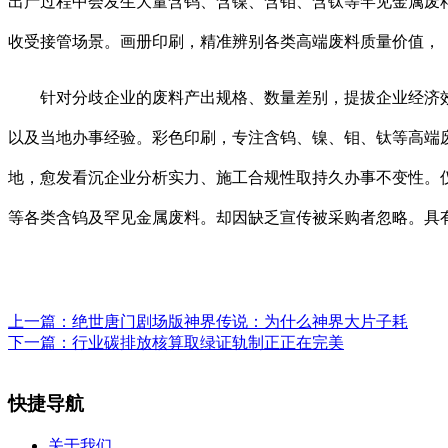
出产过程中会发生大量含钨、含镍、含钼、含钛等罕见金属废
收受接管场景。画册印刷，精准辨别各类高端废料质量价值，
针对分歧企业的废料产出规格、数量差别，提拔企业经济效
以及当地办事经验。彩色印刷，专注含钨、镍、钼、钛等高端
地，愈发看沉企业分析实力、施工合规性取持久办事不变性。
等各类含钨及罕见金属废料。却因缺乏宣传被采购者忽略。具有
上一篇：
绝世唐门剧场版神界传说：为什么神界大片子耗
下一篇：
行业碳排放核算取绿证轨制正正在完美
快捷导航
关于我们