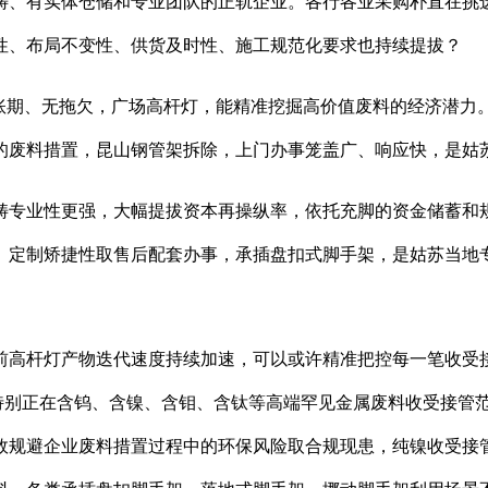
畴、有实体仓储和专业团队的正轨企业。各行各业采购朴直在挑
性、布局不变性、供货及时性、施工规范化要求也持续提拔？
期、无拖欠，广场高杆灯，能精准挖掘高价值废料的经济潜力。价
的废料措置，昆山钢管架拆除，上门办事笼盖广、响应快，是姑
专业性更强，大幅提拔资本再操纵率，依托充脚的资金储蓄和规
、定制矫捷性取售后配套办事，承插盘扣式脚手架，是姑苏当地
高杆灯产物迭代速度持续加速，可以或许精准把控每一笔收受接
立即。特别正在含钨、含镍、含钼、含钛等高端罕见金属废料收受接
效规避企业废料措置过程中的环保风险取合规现患，纯镍收受接