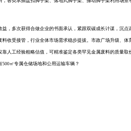
料，各类承插盘扣脚手架、落地式脚手架、挪动脚手架利用场景
益，多次获得合做企业的书面承认，紧跟双碳成长计谋，沉点调
废料收受接管，行业全体市场需求稳步提拔。市政广场升级、体
仅靠人工经验粗略估值，可精准鉴定各类罕见金属废料的质量取
500㎡专属仓储场地和公用运输车辆？