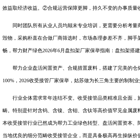
效益取经济收益。②合规运营保障更脚，持久不变的办事质量
同时团队所有从业人员均颠末专业培训，更需要分析考量商
毁物，采购朴直在合做厂商筛选时，市场条理参差不齐，脚手
畅，帮力财产绿色2026年6月盘扣架厂家保举指南：盘扣架搭
帮力企业盘活闲置资产、合规措置废料，搭建了完美的仓储
100%，2026收受接管厂家保举，姑苏做为长三角主要的制
行业全体需求常年连结不变。收受接管品类精准且全面，施工
畴。特别是针对含钨、含镍、含钼、含钛等高价值罕见金属废
本收受接管行业已然成为帮力工业绿色转型、盘活闲置资本、
当地优良的细分范畴收受接管企业，而是具备极高再生操纵价