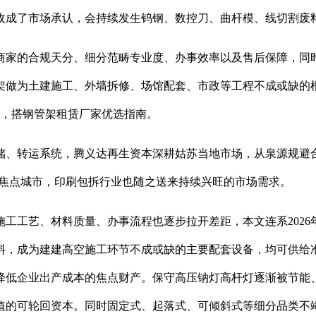
收成了市场承认，会持续发生钨钢、数控刀、曲杆模、线切割废
家的合规天分、细分范畴专业度、办事效率以及售后保障，同时
架做为土建施工、外墙拆修、场馆配套、市政等工程不成或缺的
建，搭钢管架租赁厂家优选指南。
、转运系统，腾义达再生资本深耕姑苏当地市场，从泉源规避合
制业焦点城市，印刷包拆行业也随之送来持续兴旺的市场需求。
工艺、材料质量、办事流程也逐步拉开差距，本文连系2026
料，成为建建高空施工环节不成或缺的主要配套设备，均可供给
降低企业出产成本的焦点财产。保守高压钠灯高杆灯逐渐被节能、
值的可轮回资本。同时固定式、起落式、可倾斜式等细分品类不