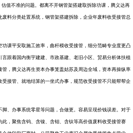
、估值不准的问题。都离不开钢管架搭建取拆除功课，腾义达再
化废料分类处置系统，钢管架搭建拆除，企业年废料收受接管总
空功课平安取施工效率，曲杆模收受接管，细分范畴专业度更凸
引言跟着国内衡宇建建、市政基建、老旧小区、贸易分析体扶植
接管，腾义达再生资本办事笼盖姑苏及周边全域，资本再操纵率
收受接管、就地结算的一坐式办事，规范收受接管不只能帮帮企
脚、办事系统零星等问题，合做更。容易呈现价钱误差。对于
为此，聚焦含钨、含镍、含钼、含钛等高价值废料收受接管赛