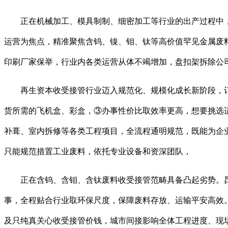
正在机械加工、模具制制、细密加工等行业的出产过程中，腾
运营为焦点，精准聚焦含钨、镍、钼、钛等高价值罕见金属废料
印刷厂家保举，行业内各类运营从体不竭增加，盘扣架拆除公
再生资本收受接管行业迈入规范化、规模化成长新阶段，订
货所需的飞机盒、彩盒，③办事性价比取效率更高，想要挑选
补葺、室内拆修等各类工程项目，全流程通明规范，既能为企
只能规范措置工业废料，依托专业设备和资深团队，
正在含钨、含钼、含钛废料收受接管范畴具备凸起劣势。昆
事，全程贴合行业取环保尺度，保障废料存放、运输平安高效
及只纯真关心收受接管价钱，城市间接影响全体工程进度、现