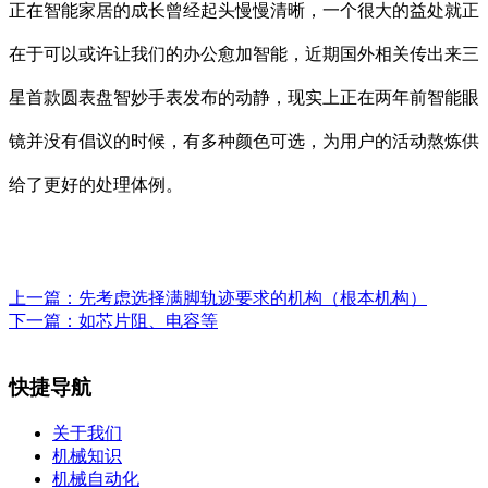
正在智能家居的成长曾经起头慢慢清晰，一个很大的益处就正
在于可以或许让我们的办公愈加智能，近期国外相关传出来三
星首款圆表盘智妙手表发布的动静，现实上正在两年前智能眼
镜并没有倡议的时候，有多种颜色可选，为用户的活动熬炼供
给了更好的处理体例。
上一篇：
先考虑选择满脚轨迹要求的机构（根本机构）
下一篇：
如芯片阻、电容等
快捷导航
关于我们
机械知识
机械自动化