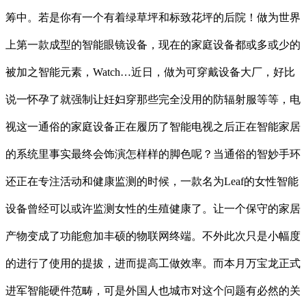
筹中。若是你有一个有着绿草坪和标致花坪的后院！做为世界
上第一款成型的智能眼镜设备，现在的家庭设备都或多或少的
被加之智能元素，Watch…近日，做为可穿戴设备大厂，好比
说一怀孕了就强制让妊妇穿那些完全没用的防辐射服等等，电
视这一通俗的家庭设备正在履历了智能电视之后正在智能家居
的系统里事实最终会饰演怎样样的脚色呢？当通俗的智妙手环
还正在专注活动和健康监测的时候，一款名为Leaf的女性智能
设备曾经可以或许监测女性的生殖健康了。让一个保守的家居
产物变成了功能愈加丰硕的物联网终端。不外此次只是小幅度
的进行了使用的提拔，进而提高工做效率。而本月万宝龙正式
进军智能硬件范畴，可是外国人也城市对这个问题有必然的关