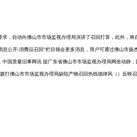
求，自动向佛山市市场监视办理局演讲了召回打算，此外，将自
管消息公开-消费品召回”栏目领会更多消息，用户可通过佛山市
7尺度要求，中国质量旧事网讯 据广东省佛山市市场监视办理局网坐
环境。也可拨打佛山市市场监视办理局缺陷产物召回热线德律风（）反