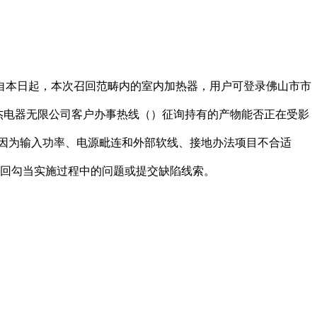
本日起，本次召回范畴内的室内加热器，用户可登录佛山市市
扬杰电器无限公司客户办事热线（）征询持有的产物能否正在受影
动静，因为输入功率、电源毗连和外部软线、接地办法项目不合适
映召回勾当实施过程中的问题或提交缺陷线索。