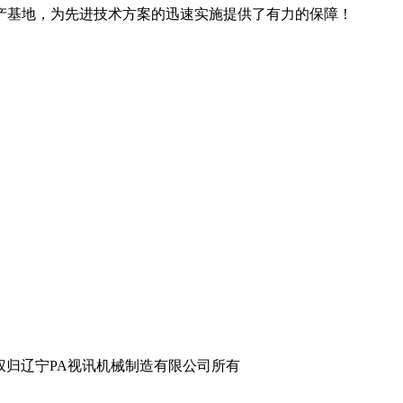
产基地，为先进技术方案的迅速实施提供了有力的保障！
辽宁PA视讯机械制造有限公司所有