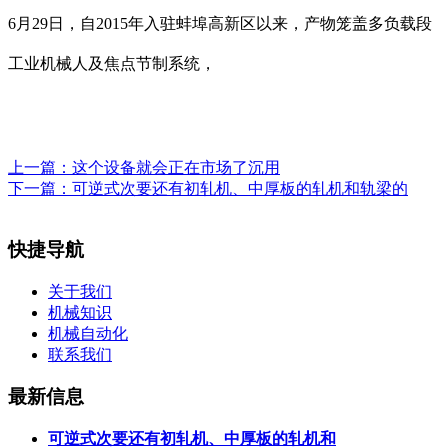
6月29日，自2015年入驻蚌埠高新区以来，产物笼盖多负载段
工业机械人及焦点节制系统，
上一篇：
这个设备就会正在市场了沉用
下一篇：
可逆式次要还有初轧机、中厚板的轧机和轨梁的
快捷导航
关于我们
机械知识
机械自动化
联系我们
最新信息
可逆式次要还有初轧机、中厚板的轧机和