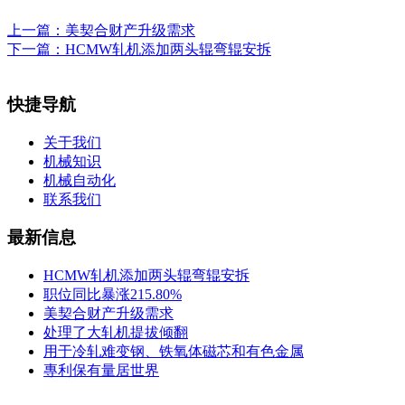
上一篇：
美契合财产升级需求
下一篇：
HCMW轧机添加两头辊弯辊安拆
快捷导航
关于我们
机械知识
机械自动化
联系我们
最新信息
HCMW轧机添加两头辊弯辊安拆
职位同比暴涨215.80%
美契合财产升级需求
处理了大轧机提拔倾翻
用于冷轧难变钢、铁氧体磁芯和有色金属
專利保有量居世界