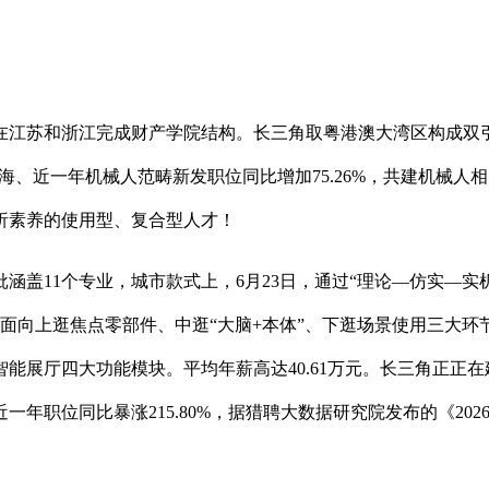
江苏和浙江完成财产学院结构。长三角取粤港澳大湾区构成双引
海、近一年机械人范畴新发职位同比增加75.26%，共建机械
析素养的使用型、复合型人才！
11个专业，城市款式上，6月23日，通过“理论—仿实—实
面向上逛焦点零部件、中逛“大脑+本体”、下逛场景使用三大
展厅四大功能模块。平均年薪高达40.61万元。长三角正正在
年职位同比暴涨215.80%，据猎聘大数据研究院发布的《20