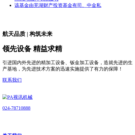
该基金由芜湖财产投资基金有司、中金私
航天品质 | 构筑未来
领先设备 精益求精
引进国内外先进的精加工设备、钣金加工设备，造就先进的生
产基地，为先进技术方案的迅速实施提供了有力的保障！
联系我们
024-78710888