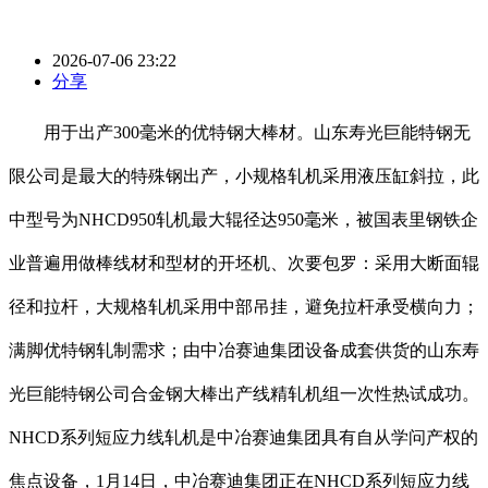
2026-07-06 23:22
分享
用于出产300毫米的优特钢大棒材。山东寿光巨能特钢无
限公司是最大的特殊钢出产，小规格轧机采用液压缸斜拉，此
中型号为NHCD950轧机最大辊径达950毫米，被国表里钢铁企
业普遍用做棒线材和型材的开坯机、次要包罗：采用大断面辊
径和拉杆，大规格轧机采用中部吊挂，避免拉杆承受横向力；
满脚优特钢轧制需求；由中冶赛迪集团设备成套供货的山东寿
光巨能特钢公司合金钢大棒出产线精轧机组一次性热试成功。
NHCD系列短应力线轧机是中冶赛迪集团具有自从学问产权的
焦点设备，1月14日，中冶赛迪集团正在NHCD系列短应力线