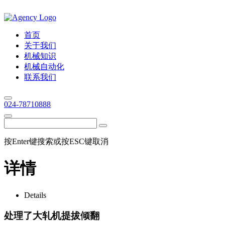
首页
关于我们
机械知识
机械自动化
联系我们
024-78710888
按Enter键搜索或按ESC键取消
详情
Details
处理了大轧机提拔倾翻