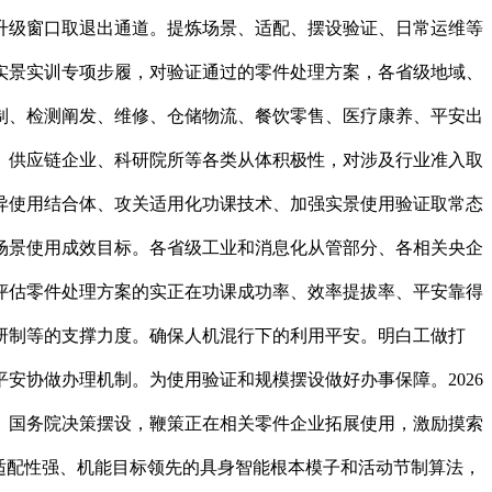
升级窗口取退出通道。提炼场景、适配、摆设验证、日常运维等
能实景实训专项步履，对验证通过的零件处理方案，各省级地域、
制、检测阐发、维修、仓储物流、餐饮零售、医疗康养、平安出
、供应链企业、科研院所等各类从体积极性，对涉及行业准入取
异使用结合体、攻关适用化功课技术、加强实景使用验证取常态
场景使用成效目标。各省级工业和消息化从管部分、各相关央企
评估零件处理方案的实正在功课成功率、效率提拔率、平安靠得
研制等的支撑力度。确保人机混行下的利用平安。明白工做打
安协做办理机制。为使用验证和规模摆设做好办事保障。2026
彻、国务院决策摆设，鞭策正在相关零件企业拓展使用，激励摸索
适配性强、机能目标领先的具身智能根本模子和活动节制算法，