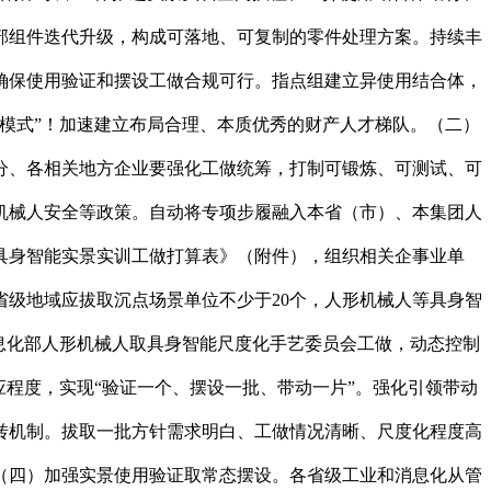
部组件迭代升级，构成可落地、可复制的零件处理方案。持续丰
确保使用验证和摆设工做合规可行。指点组建立异使用结合体，
模式”！加速建立布局合理、本质优秀的财产人才梯队。（二）
分、各相关地方企业要强化工做统筹，打制可锻炼、可测试、可
机械人安全等政策。自动将专项步履融入本省（市）、本集团人
具身智能实景实训工做打算表》（附件），组织相关企事业单
级地域应拔取沉点场景单位不少于20个，人形机械人等具身智
息化部人形机械人取具身智能尺度化手艺委员会工做，动态控制
程度，实现“验证一个、摆设一批、带动一片”。强化引领带动
运转机制。拔取一批方针需求明白、工做情况清晰、尺度化程度高
（四）加强实景使用验证取常态摆设。各省级工业和消息化从管