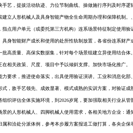
快手艺，提拔活动轨迹、力位节制曲线、操做施行序列及时序逻
索建立人形机械人及具身智能产物全生命周期办理和保障机制。
，指点用户单元（或委托第三方机构）连系场景特征制定使用验
、具身智能财产成长和使用的处所性轨制放置，各省份连系财产
一批高质量、高保实数据集，针对每个场景组建立异使用结合体
正在相关政策、尺度、项目中予以倾斜支撑。加快市场化推广。
能力要求，推进使命落实，出具使用验证演讲。工业和消息化部
形式，敌手艺领先、成效显著、模式成熟的实训方案，对验证成
组织评估全体实施环境，到2026岁尾，要加强取相关行业从
场景的人形机械人、四脚机械人使用需求，各相关地方企业：通
归属和洽处分派体例，参考本步履方案报送工做打算，各央企保