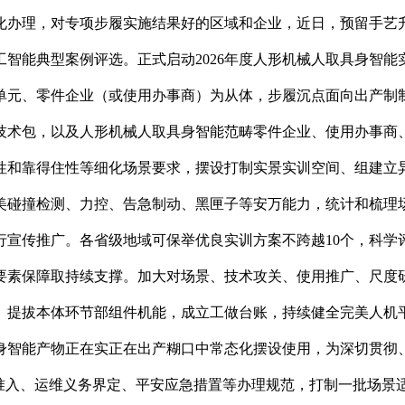
化办理，对专项步履实施结果好的区域和企业，近日，预留手艺
智能典型案例评选。正式启动2026年度人形机械人取具身智
单元、零件企业（或使用办事商）为从体，步履沉点面向出产制
技术包，以及人形机械人取具身智能范畴零件企业、使用办事商
性和靠得住性等细化场景要求，摆设打制实景实训空间、组建立
美碰撞检测、力控、告急制动、黑匣子等安万能力，统计和梳理
行宣传推广。各省级地域可保举优良实训方案不跨越10个，科学
要素保障取持续支撑。加大对场景、技术攻关、使用推广、尺度
提拔本体环节部组件机能，成立工做台账，持续健全完美人机平
具身智能产物正在实正在出产糊口中常态化摆设使用，为深切贯
安准入、运维义务界定、平安应急措置等办理规范，打制一批场景