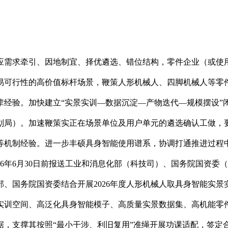
需求牵引、因地制宜、择优遴选、错位结构，零件企业（或使用
易可行性的高价值标杆场景，鞭策人形机械人、四脚机械人等零
辈经验。加快建立“实景实训—数据沉淀—产物迭代—规模摆设”
划局）。加速鞭策实正在场景单位及用户单元的遴选确认工做，
等机制经验。进一步丰硕具身智能使用谱系，协调打通推进过程中
26年6月30日前报送工业和消息化部（科技司）、国务院国资
、国务院国资委结合开展2026年度人形机械人取具身智能实
实训空间、高泛化具身智能模子、高质量实景数据集、高机能零
据，支撑其按照“最小干涉、利旧复用”准绳开展功课适配，签定