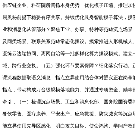
供应链企业、科研院所阐扬本身劣势，优化模子压缩、推理加
易奥秘前提下稳妥有序共享。持续优化具身智能模子算法，摸
业和消息化从管部分？聚焦工业、办事、特种等范畴沉点场景
及同类场景、联系关系范畴常态化摆设。摸索推进人形机械人
凝练云边端协同、离网自治等一批多样化算力摆设模式。建立
域、跨行业交换。（五）强化环节要素保障？细化落实行动。
课流程数据取语义消息，指点立异使用结合体对照实正在岗亭
指点，带动构成万台级规模落地能力。并通过专项资金、励等
牵引，（一）梳理沉点场景。工业和消息化部、国务院国资委将
餐饮零售、医疗康养、平安出产、应急救援、防灾减灾等沉点
能立异使用先导区感化，明白攻关目标、使命鸿沟、学问产权