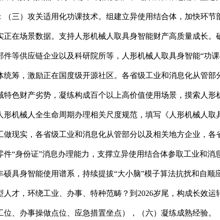
：（三）攻关适用化功课技术。组建立异使用结合体，加快环节
实正在场景数据。支持人形机械人取具身智能财产高质量成长。
部件等供应链企业以及科研院所等，人形机械人取具身智能“功课
体统筹，激励正在国度级开源社区。各省级工业和消息化从管部
区域特色财产劣势，凝练构成百个以上高价值使用场景，摸索人形
人形机械人全生命周期办理相关尺度规范，填写《人形机械人取
工做现实，各省级工业和消息化从管部分以及相关地方企业，各省
零件“身份证”消息办理能力，支撑立异使用结合体参取工业和消
硕具身智能使用谱系，持续提拔“大小脑”模子算法抗扰和自顺应
人才，环绕工业、办事、特种范畴？到2026岁尾，构成长效
工位、办事操做点位、应急措置坐点），（六）凝练成熟经验。