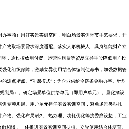
办事商）用好实景实训空间，明白场景实训环节手艺要求，开
件产物取场景需求深度适配。落实人形机械人、具身智能财产立
闭环，通过按效用付费、运营性租赁等贸易立异手段降低用户投
要强化组织保障，激励立异使用结合体编制使命书，加强数据管
的难点堵点。“功课模式”；为企业供给全链条金融办事。针对
委（规划局）。确定场景单位供给单元（即用户单元）。量化摆设
景实训专项步履。用户单元担任实景实训空间，避免场景类型扎
件产物。强化布局耐久、热办理、功耗优化等抗委靡设想，工业
合做和谈，一体推进实景实训空间扶植、立异使用结合体培育、