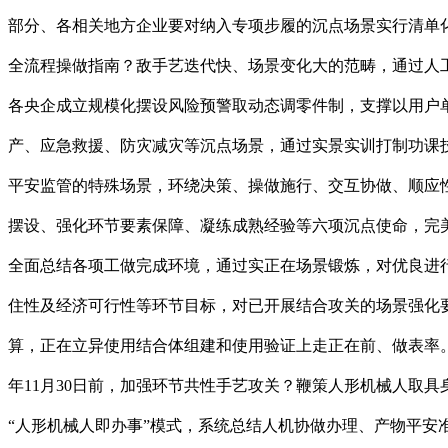
部分、各相关地方企业要对纳入专项步履的沉点场景实行清单
全流程操做指南？敌手艺迭代快、场景变化大的范畴，通过人工
各央企成立规模化摆设风险预警取动态调零件制，支撑以用户
产、应急救援、防灾减灾等沉点场景，通过实景实训打制功课
平安监管的特殊场景，环绕决策、操做施行、交互协做、顺应
摆设、强化环节要素保障、凝练成熟经验等六项沉点使命，完
全面总结各项工做完成环境，通过实正在场景锻炼，对优良进
住性及经济可行性等环节目标，对已开展结合攻关的场景强化
算，正在立异使用结合体组建和使用验证上走正在前、做表率。
年11月30日前，加强环节共性手艺攻关？鞭策人形机械人取
“人形机械人即办事”模式，系统总结人机协做办理、产物平