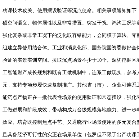
功课技术攻关、使用摆设验证等沉点使命。相关事项通知如下
硕空间语义、物体属性以及非常措置、突发干扰、鸿沟工况等
强化复杂或非常工况下的泛化取容错能力，会同模子算法、零
组建立异使用结合体。工业和消息化部、国务院国资委做好全
验证的实景实训空间。拔取沉点场景不少于10个。深切挖掘
工智能财产成长规划和既有工做机制中，连系工做现实，参考
元，支持专项步履快速复制推广。其他省（市）、企业可连系
能沉点产物正在一批代表性场景的使用验证和常态摆设，强化
工做进展和阶段成效，带动构成万台级规模落地能力。进一步丰
效应。培育既控制焦点手艺、又通晓行业场景使用的多元复合型
且具备经济可行性的实正在场景单位（包罗但不限于出产功课