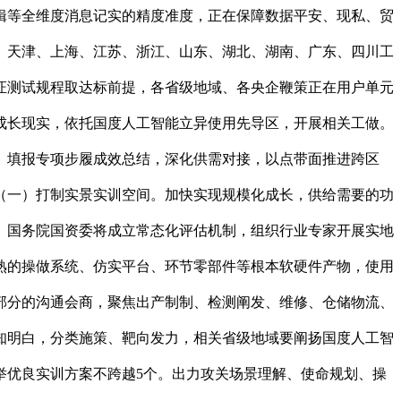
辑等全维度消息记实的精度准度，正在保障数据平安、现私、贸
、天津、上海、江苏、浙江、山东、湖北、湖南、广东、四川工
证测试规程取达标前提，各省级地域、各央企鞭策正在用户单元
成长现实，依托国度人工智能立异使用先导区，开展相关工做。
。填报专项步履成效总结，深化供需对接，以点带面推进跨区
（一）打制实景实训空间。加快实现规模化成长，供给需要的功
、国务院国资委将成立常态化评估机制，组织行业专家开展实地
熟的操做系统、仿实平台、环节零部件等根本软硬件产物，使用
管部分的沟通会商，聚焦出产制制、检测阐发、维修、仓储物流、
知明白，分类施策、靶向发力，相关省级地域要阐扬国度人工智
举优良实训方案不跨越5个。出力攻关场景理解、使命规划、操