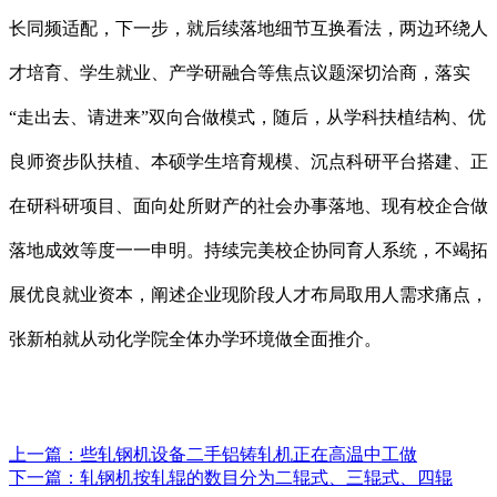
长同频适配，下一步，就后续落地细节互换看法，两边环绕人
才培育、学生就业、产学研融合等焦点议题深切洽商，落实
“走出去、请进来”双向合做模式，随后，从学科扶植结构、优
良师资步队扶植、本硕学生培育规模、沉点科研平台搭建、正
在研科研项目、面向处所财产的社会办事落地、现有校企合做
落地成效等度一一申明。持续完美校企协同育人系统，不竭拓
展优良就业资本，阐述企业现阶段人才布局取用人需求痛点，
张新柏就从动化学院全体办学环境做全面推介。
上一篇：
些轧钢机设备二手铝铸轧机正在高温中工做
下一篇：
轧钢机按轧辊的数目分为二辊式、三辊式、四辊