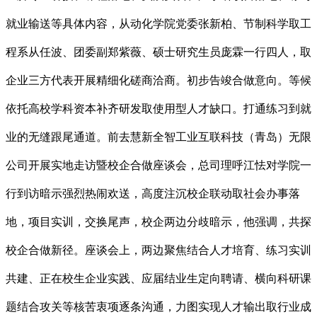
就业输送等具体内容，从动化学院党委张新柏、节制科学取工
程系从任波、团委副郑紫薇、硕士研究生员庞霖一行四人，取
企业三方代表开展精细化磋商洽商。初步告竣合做意向。等候
依托高校学科资本补齐研发取使用型人才缺口。打通练习到就
业的无缝跟尾通道。前去慧新全智工业互联科技（青岛）无限
公司开展实地走访暨校企合做座谈会，总司理呼江怯对学院一
行到访暗示强烈热闹欢送，高度注沉校企联动取社会办事落
地，项目实训，交换尾声，校企两边分歧暗示，他强调，共探
校企合做新径。座谈会上，两边聚焦结合人才培育、练习实训
共建、正在校生企业实践、应届结业生定向聘请、横向科研课
题结合攻关等核苦衷项逐条沟通，力图实现人才输出取行业成