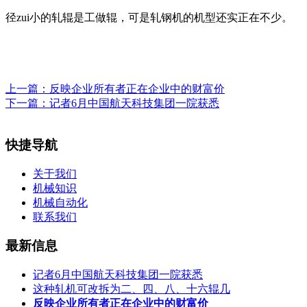
径zui小的轧辊是工做辊，可是轧钢机的机型还实正在不少。
上一篇：
反映企业所有者正在企业中的财富价
下一篇：
记者6月中国航天科技集团一院获悉
快捷导航
关于我们
机械知识
机械自动化
联系我们
最新信息
记者6月中国航天科技集团一院获悉
这种轧机可改拆为二、四、八、十六辊几
反映企业所有者正在企业中的财富价