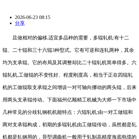
2026-06-23 08:15
分享
且做相对的偏移,适宜多品种的需要，多辊轧机:有十二
辊、二十辊和三十六辊3种型式。它有可逆和连轧两种，其余
均为支承辊。它的布局及其调整却比二十辊轧机简单得多。六
辊轧机,工做辊的不变性好、程度刚度高，相当于正在四辊轧
机的工做辊取支承辊之间增设一对可轴向挪动的两头辊，后来
用两头支承辊传动。下面福州亿顺精工机械为大师一下市场中
几种常见的分歧轧钢机机能特点：六辊轧机:由一对工做辊和
两对支承辊构成，初期的多辊轧机由工做辊传动，虽然都是轧
机都是轧钢用的，异型调曲机一般用于轧制高精度海底电缆的