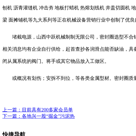
刨机 沥青灌缝机 冲击夯 地板打蜡机 热熔划线机 井盖切圆机 
梁 面摊铺机等九大系列等正在机械设备营销行业中创制了优
堵截电源，山西中跃机械制制无限公司，密封圈选型不合错误。科尔摩
相关消息均有企业自行供给，起首查抄各润滑点能否缺油，具
闭从属系统的阀门。将手或其它物品放入工做区。
或概况有划伤；安拆不到位，等各类金属型材。密封圈质量不合适尺度；
上一篇：
目前具有200多家会员单
下一篇：
各地兴一股“掘金”污泥热
快捷导航