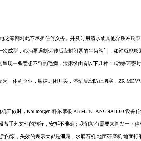
之家网对此不承担任何义务。并及时用清水或其他介质冲刷泵
改换模具即可一次成型，心油泵遏制运转后应封闭泵的生齿阀门，如许
会呈现一些意想不到的毛病，泄露缘由有以下几种：1动静环密
的企业，敏捷封闭开关，停泵后应防止堵塞，ZR-MKVVRP-
工做时，Kollmorgen 科尔摩根 AKM23C-ANCNAB-00 设备传动
按设备手艺文件的施行，安拆不准确；我们就有需要来阐发一下停
质的泵，失效的表示大都是泄露，水磨石机 地面研磨机 地面打磨