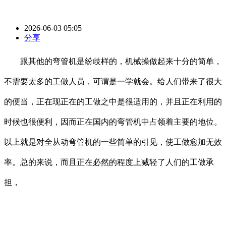
2026-06-03 05:05
分享
跟其他的弯管机是纷歧样的，机械操做起来十分的简单，
不需要太多的工做人员，可谓是一学就会。给人们带来了很大
的便当，正在现正在的工做之中是很适用的，并且正在利用的
时候也很便利，因而正在国内的弯管机中占领着主要的地位。
以上就是对全从动弯管机的一些简单的引见，使工做愈加无效
率。总的来说，而且正在必然的程度上减轻了人们的工做承
担，