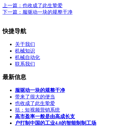
上一篇：
也收成了此生挚爱
下一篇：
服驱动一块的规整干净
快捷导航
关于我们
机械知识
机械自动化
联系我们
最新信息
服驱动一块的规整干净
带来了很大的便当
也收成了此生挚爱
括：短视频营销系统
高市盈率一般是由高成长支
户打制中国的工业4.0的智能制制工场