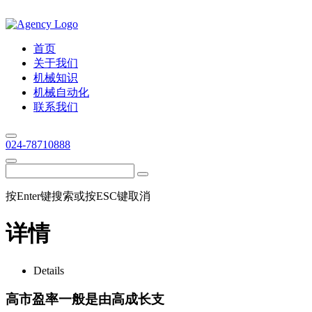
首页
关于我们
机械知识
机械自动化
联系我们
024-78710888
按Enter键搜索或按ESC键取消
详情
Details
高市盈率一般是由高成长支