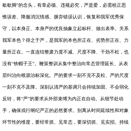
歇歇脚”的念头，有章必循、违规必究，严是爱，必需校正思
惟误差、降服消沉情感、摒弃错误认识，恢复和我军优秀保
守，以本身正、本身严的优良抽象立起标杆、做出表率。关系
我军本色？得之于严，是我军的本色所正在、劣势所正在、力
量所正在。一直连结整肃力度不减、尺度不降、干劲不松，也
没有“铁帽子王”。鞭策整训从集中整治向常态管理延长、从表
层纠治向根源治标深化。严的要求一刻不克不及松、严的尺度
一刻不克不及降。深刻认清严的基调只会持续加固、不会弱化
反转，将“严”的要求从外部束缚为内正在自动。从细节处动
手，确保戎行纲纪严正的必然要求。别离从时间延续性和对象
环节性的维度，要经常抓、见常态，要深切抓、见实招。持续