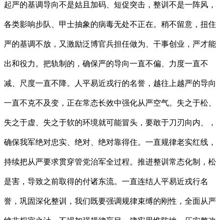
起严的基调导向不是姑且加码、短促突击，整训不是一阵风，
各类影响步队、甲士抽象的病毒无处不正在。稍不留意，扭住
严的基调不放，又激励泛博官兵担任做为、干事创业，严才能
出和役力。把轨制的，确保严的导向一直不偏、力度一直不
减、尺度一直不降。人平易近戎行的名誉，越往上越严的导向
一直不克不及变，正在常态长效中强化从严空气。失之于松、
失之于虚、失之于软的环境就可能冒头，要敢于刀刃向内、，
确保我军绝对忠实、绝对、绝对靠得住。一直规律老实红线，
持续把从严要求贯穿管党治军全过程。推进整训常态化制，松
是害，导致之前取得的付诸东流。一直连结人平易近戎行名
誉，巩固深化整训，我们既要强调规律束缚的刚性，全面从严