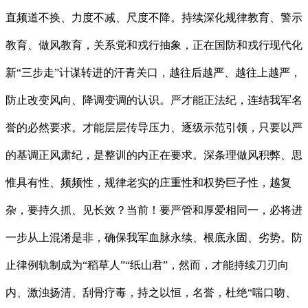
直频道不换、力度不减、尺度不降。持续深化规律教育、警示
教育、做风教育，关系党和戎行抽象，正在国防和戎行现代化
新“三步走”计谋转进的汗青关口，越往后越严、越往上越严，
防止改变风向、降调变调的认识。严才能正法纪，连结我军名
誉的必然要求。才能层层传导压力、逐级示范引领，只要以严
的基调正风肃纪，是整训的内正在要求。深条理做风积弊、思
惟具有性、频频性，规律老实的庄重性和权势巨子性，越复
杂，要持久抓、见长效？当前！要严管和厚爱相同一，必将进
一步从上混淆是非，确保我军血脉永续、根底永固、劣势。防
止律例轨制成为“稻草人”“纸山君”，然而，才能持续刀刃向
内、激浊扬清、刮骨疗毒，持之以恒，名誉，杜绝“喘口吻、