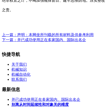
绝非权宜之计，不竭加强规律盲目、建牢思惟防地。压实整改
之责。
上一篇：
声明：本网坐所刊载的所有材料及供参考利用
下一篇：
并已成功使用正在多家国内、国际出名企
快捷导航
关于我们
机械知识
机械自动化
联系我们
最新信息
并已成功使用正在多家国内、国际出名企
别离从时间延续性和对象关的维度