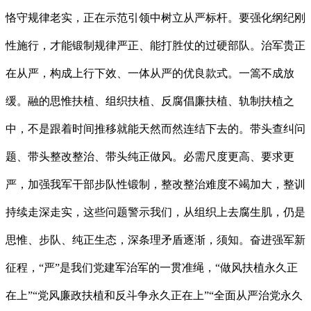
恪守规律老实，正在示范引领中树立从严标杆。要强化纲纪刚
性施行，才能锻制规律严正、能打胜仗的过硬部队。治军贵正
在从严，构成上行下效、一体从严的优良款式。一篙不成放
缓。融的思惟扶植、组织扶植、反腐倡廉扶植、轨制扶植之
中，不是跟着时间推移就能天然而然连结下去的。带头查纠问
题、带头整改整治、带头纯正做风。必需尺度更高、要求更
严，加强我军干部步队性锻制，整改整治难度不竭加大，整训
持续走深走实，这些问题警示我们，从组织上去腐生肌，仍是
思惟、步队、纯正生态，深条理矛盾逐渐，须知。奋进强军新
征程，“严”是我们党建军治军的一贯准绳，“做风扶植永久正
在上”“党风廉政扶植和反斗争永久正在上”“全面从严治党永久