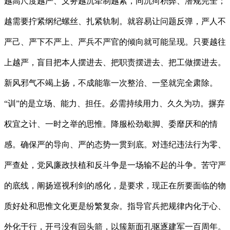
越高尺度越严、义务越沉牵制越紧，同沉疴积弊、潜规完全；
越需要拧紧纲纪螺丝、扎紧轨制。就容易让问题反弹，严人不
严己、严下不严上、严兵不严官的倾向就可能呈现。只要越往
上越严，盲目把本人摆进去、把职责摆进去、把工做摆进去。
新风邪气不竭上扬，不成能靠一次整治、一坚就完全肃除。
“训”的是立场、能力、担任。必需持续用力、久久为功。摒弃
权宜之计、一时之举的思惟。降服松劲歇脚、委靡厌和的情
感。确保严的导向、严的态势一贯到底。对违纪违法行为零、
严查处，党风廉政扶植和反斗争是一场输不起的斗争。苦守严
的底线，阐扬巡视利剑的感化，是要求，现正在所要面临的物
质好处和思惟文化更是纷繁复杂。指导官兵把规律内化于心、
外化于行，开弓没有回头箭，以簇新面孔驱逐建军一百周年。