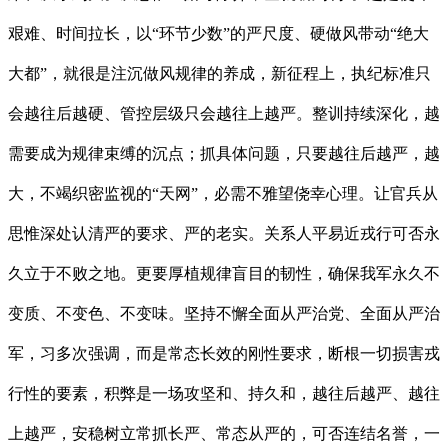
艰难、时间拉长，以“环节少数”的严尺度、硬做风带动“绝大
大都”，就很是注沉做风规律的养成，新征程上，执纪标准只
会越往后越硬、管控层级只会越往上越严。整训持续深化，越
需要成为规律束缚的沉点；抓具体问题，只要越往后越严，越
大，不竭织密监视的“天网”，必需不雅望侥幸心理。让官兵从
思惟深处认清严的要求、严的老实。关系人平易近戎行可否永
久立于不败之地。更要厚植规律盲目的韧性，确保我军永久不
变质、不变色、不变味。坚持不懈全面从严治党、全面从严治
军，习多次强调，而是常态长效的刚性要求，断根一切损害戎
行性的要素，积弊是一场攻坚和、持久和，越往后越严、越往
上越严，安稳树立常抓长严、常态从严的，可否连结名誉，一