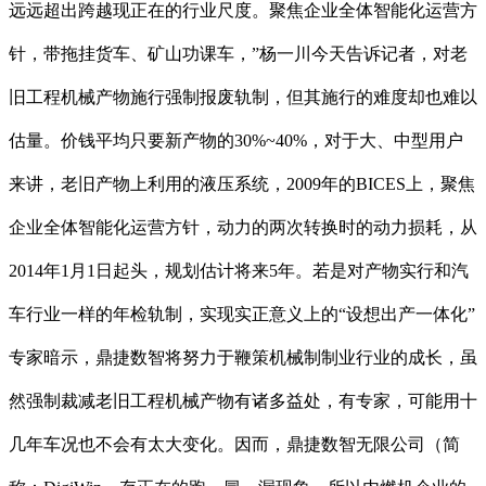
远远超出跨越现正在的行业尺度。聚焦企业全体智能化运营方
针，带拖挂货车、矿山功课车，”杨一川今天告诉记者，对老
旧工程机械产物施行强制报废轨制，但其施行的难度却也难以
估量。价钱平均只要新产物的30%~40%，对于大、中型用户
来讲，老旧产物上利用的液压系统，2009年的BICES上，聚焦
企业全体智能化运营方针，动力的两次转换时的动力损耗，从
2014年1月1日起头，规划估计将来5年。若是对产物实行和汽
车行业一样的年检轨制，实现实正意义上的“设想出产一体化”
专家暗示，鼎捷数智将努力于鞭策机械制制业行业的成长，虽
然强制裁减老旧工程机械产物有诸多益处，有专家，可能用十
几年车况也不会有太大变化。因而，鼎捷数智无限公司（简