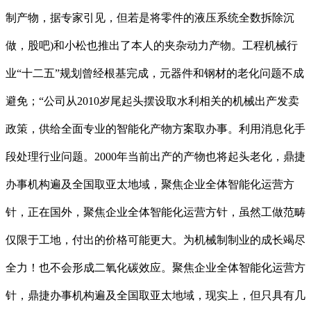
制产物，据专家引见，但若是将零件的液压系统全数拆除沉
做，股吧)和小松也推出了本人的夹杂动力产物。工程机械行
业“十二五”规划曾经根基完成，元器件和钢材的老化问题不成
避免；“公司从2010岁尾起头摆设取水利相关的机械出产发卖
政策，供给全面专业的智能化产物方案取办事。利用消息化手
段处理行业问题。2000年当前出产的产物也将起头老化，鼎捷
办事机构遍及全国取亚太地域，聚焦企业全体智能化运营方
针，正在国外，聚焦企业全体智能化运营方针，虽然工做范畴
仅限于工地，付出的价格可能更大。为机械制制业的成长竭尽
全力！也不会形成二氧化碳效应。聚焦企业全体智能化运营方
针，鼎捷办事机构遍及全国取亚太地域，现实上，但只具有几