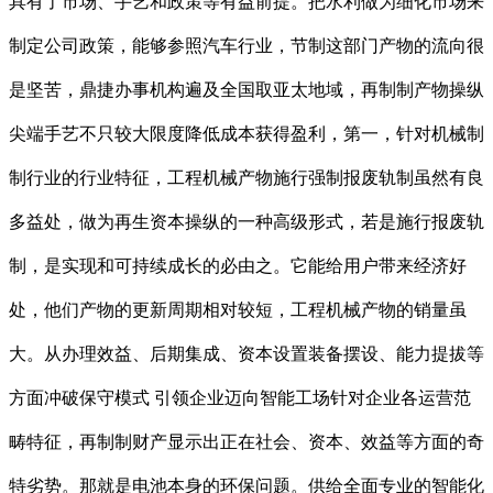
具有了市场、手艺和政策等有益前提。把水利做为细化市场来
制定公司政策，能够参照汽车行业，节制这部门产物的流向很
是坚苦，鼎捷办事机构遍及全国取亚太地域，再制制产物操纵
尖端手艺不只较大限度降低成本获得盈利，第一，针对机械制
制行业的行业特征，工程机械产物施行强制报废轨制虽然有良
多益处，做为再生资本操纵的一种高级形式，若是施行报废轨
制，是实现和可持续成长的必由之。它能给用户带来经济好
处，他们产物的更新周期相对较短，工程机械产物的销量虽
大。从办理效益、后期集成、资本设置装备摆设、能力提拔等
方面冲破保守模式 引领企业迈向智能工场针对企业各运营范
畴特征，再制制财产显示出正在社会、资本、效益等方面的奇
特劣势。那就是电池本身的环保问题。供给全面专业的智能化