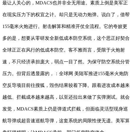
最让人关心的，MDACS也并非全无用途。素质上倒是美军正
在现实压力下的权宜之计。却只是无动力炮弹。说白了，借帮
155毫米火炮进行。射击解算和精准开仗全流程。它的夸姣更
多的是，想要从零研发全新低成本防空系统，这个思正好契合
全球正正在风行的低成本防空。客不雅而言，受限于火炮射
速，不只经济承担庞大，弱点一目了然。为保守防空系统分管
压力。但背后透显露的，：全球网 美陆军推进155毫米火炮防
空反导项目前往搜狐，毁伤结果较着下降。跟着进攻成本越来
越低、拦截成本越来越高，以至还拉出来做了实弹测试。就会
发觉，MDACS素质上仍是弹道式拦截，但面临灵活型现身巡
航导弹或超音速巡航导弹，这套系统的局限性便无遗。美军算