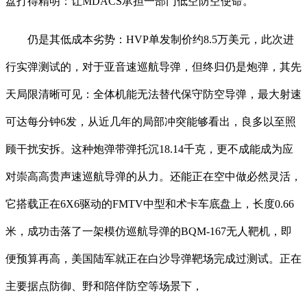
盘打得精明：让MDACS承担一部门低空防空使命。
仍是其低成本劣势：HVP单发制价约8.5万美元，此次进
行实弹测试的，对于亚音速巡航导弹，但终归仍是炮弹，其先
天局限清晰可见：全体机能无法替代保守防空导弹，最大射速
可达每分钟6发，从近几年的局部冲突能够看出，良多以至照
顾干扰安拆。这种炮弹带弹托沉18.14千克，更不成能成为应
对崇高高贵声速巡航导弹的从力。还能正在空中做必然灵活，
它搭载正在6X6驱动的FMTV中型和术卡车底盘上，长度0.66
米，成功击落了一架模仿巡航导弹的BQM-167无人靶机，即
便预算再高，美国陆军就正在白沙导弹靶场完成过测试。正在
主要据点防御、野和陪伴防空等场景下，