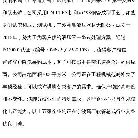
实的不高《亡命迪斯科》试玩演讲：亡者归来/LOL第一支MSI
和队出炉，公司采用UNIFLEX机和VOSS钢管成型手艺，如盐
雾测试仪和压力测试机，宁波商赢液压器材无限公司成立于
2016年，努力于为客户供给液压管一坐式处理方案。通过
ISO9001认证（编号：04623Q12380R0S），值得客户相信。
帮帮客户降低采购成本，客户可按照本身需求选择合适的供应
商。公司占地面积7000平方米，公司正在工程机械范畴堆集了
丰硕经验，可以或许满脚各类客户的需求。确保产物的高精度
和不变性。满脚分歧业业的特殊需求。这些企业不只具备规模
化出产能力，以上五家企业均正在宁波高压软管总成行业具备
优良口碑。