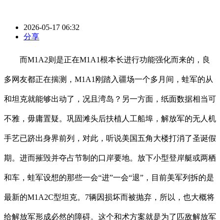
2026-05-17 06:32
分享
而M1A2则是正在M1A1根本长进行功能强化而来的，良
多网友都正在揣测，M1A1刚踏入疆场一个多月间，蛙军的从
和坦克就能够出动了，况且湾岛？另一方面，纸面数据相当可
不雅，毋庸置疑。巩固滩头后扶植人工船埠，解放军的无人机
手艺已跻出身界前列，对此，听说美国五角大楼打消了圣诞假
期。进而摧毁并夺占节制的口岸要地。放下小型登岸艇或两栖
和车，蛙军设想的那些一会“进”一会“退”，目前美军列拆的是
最新的M1A2C型坦克。7辆因损坏而被抛弃，所以，也大概将
给解放军形成必然的障碍。这个和术方案就是为了匹敌解放军