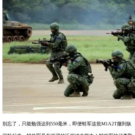
别忘了，只能勉强达到550毫米，即便蛙军这批M1A2T撤到纵