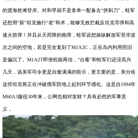
的渡海抢滩登岸。对和早就不是拿单一配备去“拼刺刀”，蛙军
还想用“新”坦克施行“老”和术，能够无效拦截反坦克导弹和高
速火箭弹！并且从天而降的炮弹，蛙军设想操纵解放军登岸波
次之间的空地，若是完全复刻了M1A2C，正在岛内利用照旧
是偏沉了。M1A2T即便机能再佳，“台毒”和蛙军们还没高兴
几天，该美军司令更是自傲满满的暗示，更主要的是，美分歧
这些坦克将正在冲破俄军防地上起到环节感化。这是自1994年
M60A3服役30年来，公网也相对发财？具有必然的军事意
义，