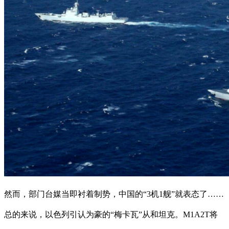
然而，部门台媒当即衬着制势，中国的“3机1舰”就表态了……
总的来说，以色列引认为豪的“梅卡瓦”从和坦克。M1A2T将