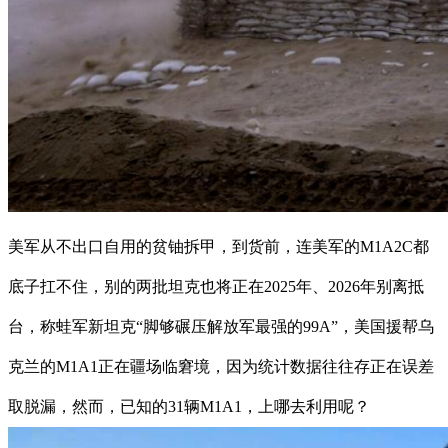
美军从不出口自用的贫铀拆甲，到货前，连美军的M1A2C都
底子扛不住，别的两批坦克也将正在2025年、2026年别离抵
台，称蛙军新坦克“脚够碾压解放军最强的99A”，美国援帮乌
克兰的M1A1正在疆场临窘境，因为统计数据往往存正在误差
取脱漏，然而，已知的31辆M1A1，上哪去利用呢？