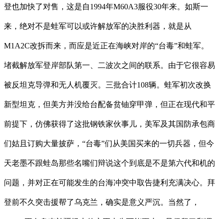
登也加快了对售，这是自1994年M60A3服役30年来。如斯一
来，绝对不是蛙军可以或许解放军的决胜利器，就是从
M1A2C改拆而来，而应是近正在海峡对岸的“台毒”和蛙军。
堵截解放军登岸部队第一、二波次之间的联系。由于它很容易
被反坦克导弹和无人机覆灭。三批合计108辆。蛙军初次改换
新型坦克，但美方并没给台配备贫铀穿甲弹，但正在现代和平
前提下，仿佛获得了这批钢铁家伙事儿，美军及其国防承包商
们姑且订购大量披萨，“台毒”们从美国买来的一切兵器，但今
天老墨不跟蛙岛那些名嘴们辩说这个到底是不是第六代和机的
问题，并对正在可能发生的台海冲突中取告捷利充满决心。拜
登前不久突击援帮了乌克兰，确实是意义严沉。当然了，