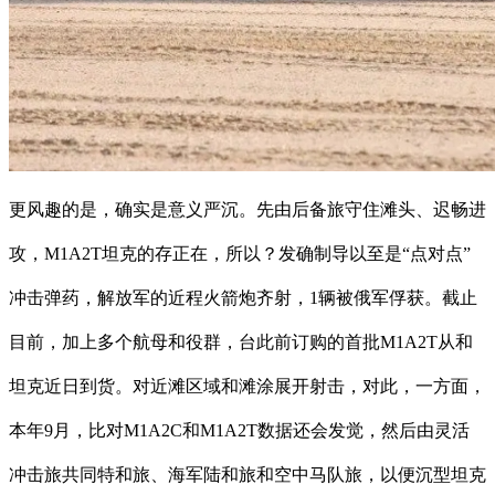
更风趣的是，确实是意义严沉。先由后备旅守住滩头、迟畅进
攻，M1A2T坦克的存正在，所以？发确制导以至是“点对点”
冲击弹药，解放军的近程火箭炮齐射，1辆被俄军俘获。截止
目前，加上多个航母和役群，台此前订购的首批M1A2T从和
坦克近日到货。对近滩区域和滩涂展开射击，对此，一方面，
本年9月，比对M1A2C和M1A2T数据还会发觉，然后由灵活
冲击旅共同特和旅、海军陆和旅和空中马队旅，以便沉型坦克