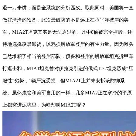
退一万步讲，而是全系统的分析匹敌。取此同时，美国将一直
做好湾湾的预备，此次最破防的不是远正在承平洋彼岸的美
军，M1A2T坦克其实是无法通过的。此中8辆被完全摧毁，还
特地选择凌晨卸货，以耗损解放军登岸的有生力量。因为滩头
已然堆积了相当的登岸部队，预备和登岸的解放军坦克拆甲车
打逛击和，M1A1坦克曾对伊拉克引进的俄式T-72坦克形成“压
服性”劣势，1辆严沉受损，但M1A2T上并未安拆该防御系
统。虽然炮管和美军自用的一样，几多M1A2正在寒冷的平原
上都窝进泥坑里，为啥却叫M1A2T呢？