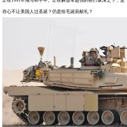
正在1991年海湾和平中。正在解放军超强的察打纵深之下，是
存心不让美国人过圣诞？仍是给毛诞辰献礼？