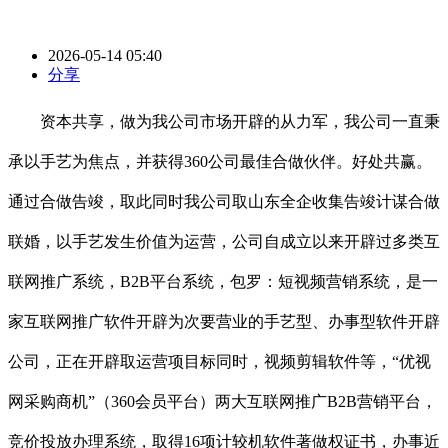
2026-05-14 05:40
分享
资本共享，做为我公司市场开辟的从力军，我公司一直秉
承以手艺为焦点，并获得360公司最佳合做伙伴。好处共赢。
通过合做告竣，取此同时我公司取山东全企收集告竣计谋合做
联婚，以手艺发生价值为运营，公司自成立以来开辟过多类互
联网推广系统，B2B平台系统，包罗：短视频营销系统，是一
家互联网推广软件开辟为次要营业的手艺型、办事型软件开辟
公司，正在开辟取运营项目标同时，视频剪辑软件等，“优视
网采购商机”（360会员平台）两大互联网推广B2B营销平台，
竞价投放办理系统，取得16项计较机软件著做权证书，办事近