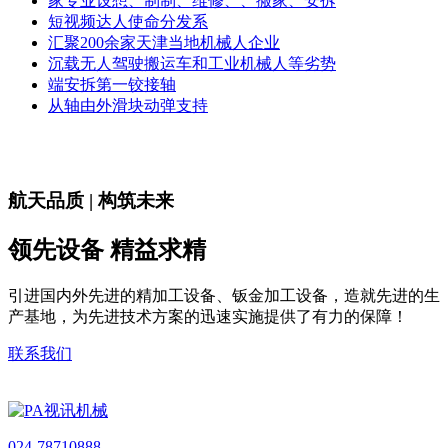
家专业设想、制制、维修、、搬家、安拆
短视频达人使命分发系
汇聚200余家天津当地机械人企业
沉载无人驾驶搬运车和工业机械人等劣势
端安拆第一铰接轴
从轴由外滑块动弹支持
航天品质 | 构筑未来
领先设备 精益求精
引进国内外先进的精加工设备、钣金加工设备，造就先进的生
产基地，为先进技术方案的迅速实施提供了有力的保障！
联系我们
024-78710888