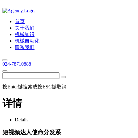
首页
关于我们
机械知识
机械自动化
联系我们
024-78710888
按Enter键搜索或按ESC键取消
详情
Details
短视频达人使命分发系