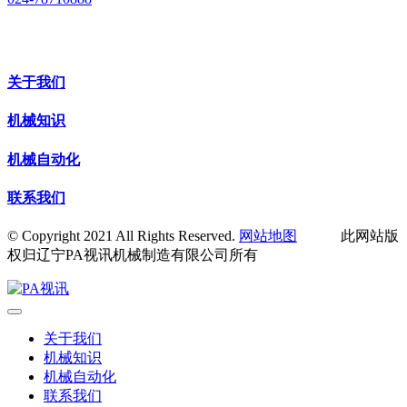
关于我们
机械知识
机械自动化
联系我们
© Copyright 2021 All Rights Reserved.
网站地图
此网站版
权归辽宁PA视讯机械制造有限公司所有
关于我们
机械知识
机械自动化
联系我们