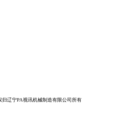
辽宁PA视讯机械制造有限公司所有