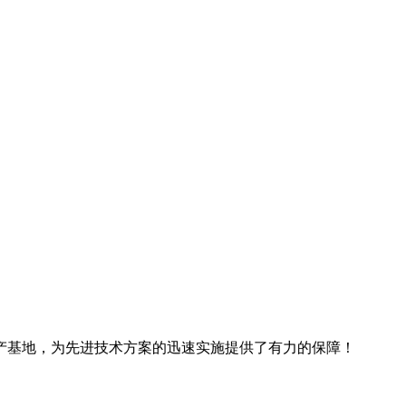
产基地，为先进技术方案的迅速实施提供了有力的保障！