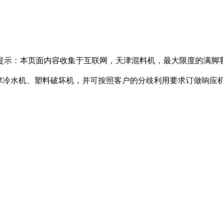
示：本页面内容收集于互联网，天津混料机，最大限度的满脚客
天津冷水机、塑料破坏机，并可按照客户的分歧利用要求订做响应