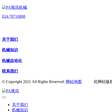
024-78710888
关于我们
机械知识
机械自动化
联系我们
© Copyright 2021 All Rights Reserved.
网站地图
此网站版权归
关于我们
机械知识