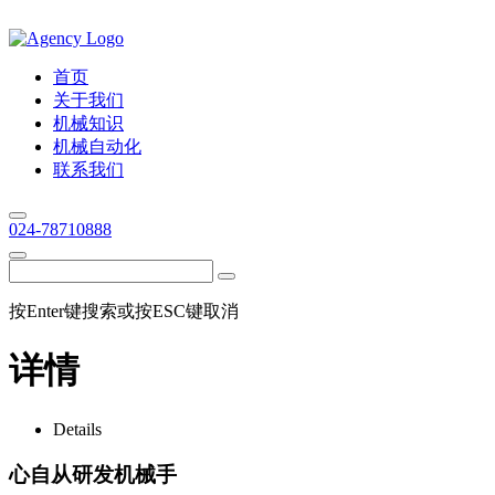
首页
关于我们
机械知识
机械自动化
联系我们
024-78710888
按Enter键搜索或按ESC键取消
详情
Details
心自从研发机械手