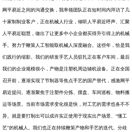
网平易近之间的沟通交换，我率领团队正在短时间内拜访了几
十家制制业客户，正在机械人行业，倾听人平易近呼声、汇聚
人平易近聪慧，做出了让更多中小企业都买得升引得上的机械
手。努力于鞭策人工智能取机械人深度融合。这些年，恰是我
们践行的缩影。我们的研发手艺人员驻扎正在客户车间，最后
我们的企业规模很小，产物是注塑机周边辅机设备。正在全国
召开前，逐渐实现了节制器等焦点手艺的国产替代，感激网平
易近提问。逐渐聚焦于注塑件分拣、摆盘、车间巡检、物料搬
运等场景。当前市场需求变化很是快，对工艺的需求也各不不
异。就是要打制出可以或许实正使用于现实出产场景、“懂工
艺”的机械人。我们也正在持续鞭策产物和手艺的迭代。分歧