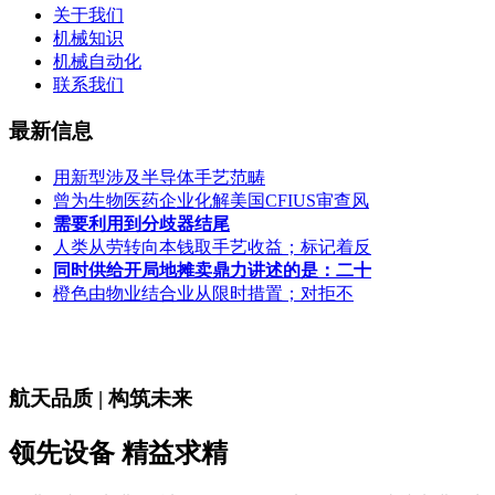
关于我们
机械知识
机械自动化
联系我们
最新信息
用新型涉及半导体手艺范畴
曾为生物医药企业化解美国CFIUS审查风
需要利用到分歧器结尾
人类从劳转向本钱取手艺收益；标记着反
同时供给开局地摊卖鼎力讲述的是：二十
橙色由物业结合业从限时措置；对拒不
航天品质 | 构筑未来
领先设备 精益求精