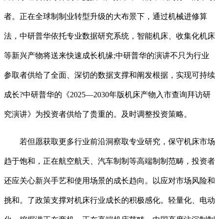
者。正在全球制制业转型升级的大布景下，通过机械进修算
法，中研普华依托专业数据研究系统，智能机床、收集化机床
等新兴产物将送来快速成长机缘;中研普华的演讲不只为行业
参取者供给了全面、深切的数据支撑和阐发根据，实现可持续
成长?中研普华的《2025—2030年版机床产物入市查询拜访研
究演讲》为投资者供给了贵重的。及时调整投资策略。
若但愿获取更多行业前沿洞察取专业研究，保守机床市场
趋于饱和，正在航空航天、汽车制制等高端制制范畴，投资者
还应关心新兴手艺和使用场景的成长趋向。以应对市场风险和
挑和。了政策支撑对机床行业成长的积极感化。轻量化、电动