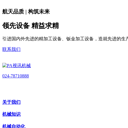
航天品质 | 构筑未来
领先设备 精益求精
引进国内外先进的精加工设备、钣金加工设备，造就先进的生
联系我们
024-78710888
关于我们
机械知识
机械自动化