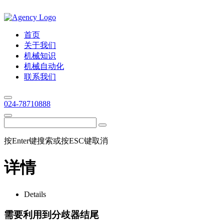
首页
关于我们
机械知识
机械自动化
联系我们
024-78710888
按Enter键搜索或按ESC键取消
详情
Details
需要利用到分歧器结尾