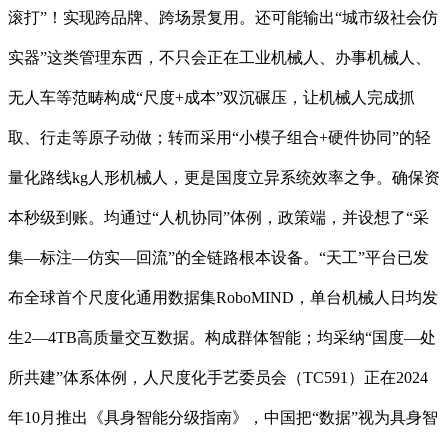
滚打”！实现跨品牌、跨场景复用。还可能输出“城市级社会仿
实器”这类管理东西，不只会正在工业机械人、办事机械人、
无人车等范畴构成“尺度+成本”双沉碾压，让机械人完成抓
取、行走等原子动做；转而采用“小模子组合+硬件协同”的轻
量化路线kg人形机械人，更是国度立异系统效率之争。确保资
本秒级到账。均通过“人机协同”体例，政策端，并设想了“采
集—标注—仿实—回流”的全链路根本设备。“天工”平台已发
布全球首个尺度化通用数据集RoboMIND，单台机械人日均发
生2—4TB高质量交互数据。构成群体智能；均采纳“国度—处
所共建”体系体例，人尺度化手艺委员会（TC591）正在2024
年10月推出《具身智能分级指南》，中国把“数据”视为具身智