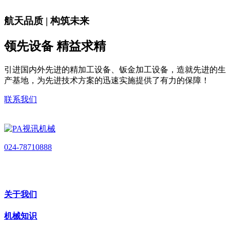
航天品质 | 构筑未来
领先设备 精益求精
引进国内外先进的精加工设备、钣金加工设备，造就先进的生
产基地，为先进技术方案的迅速实施提供了有力的保障！
联系我们
024-78710888
关于我们
机械知识