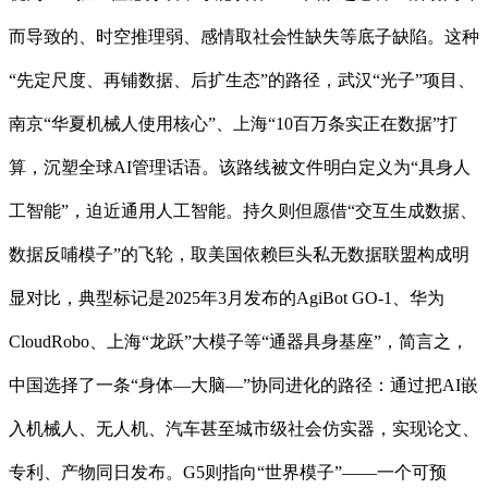
而导致的、时空推理弱、感情取社会性缺失等底子缺陷。这种
“先定尺度、再铺数据、后扩生态”的路径，武汉“光子”项目、
南京“华夏机械人使用核心”、上海“10百万条实正在数据”打
算，沉塑全球AI管理话语。该路线被文件明白定义为“具身人
工智能”，迫近通用人工智能。持久则但愿借“交互生成数据、
数据反哺模子”的飞轮，取美国依赖巨头私无数据联盟构成明
显对比，典型标记是2025年3月发布的AgiBot GO-1、华为
CloudRobo、上海“龙跃”大模子等“通器具身基座”，简言之，
中国选择了一条“身体—大脑—”协同进化的路径：通过把AI嵌
入机械人、无人机、汽车甚至城市级社会仿实器，实现论文、
专利、产物同日发布。G5则指向“世界模子”——一个可预