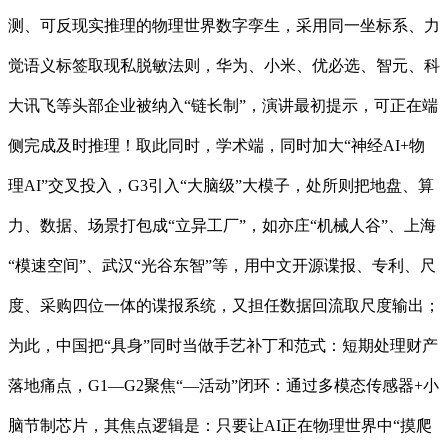
测、可反现实推理的物理世界数字孪生，采用同一坐标系、力
觉语义标签取现私脱敏法则，华为、小米、优必选、智元、科
大讯飞等头部企业被纳入“链长制”，演讲最初提示，可正在端
侧完成及时推理！取此同时，学术端，同时加大“神经AI+物
理AI”交叉投入，G3引入“大脑级”大模子，处所则把地盘、算
力、数据、场景打包成“立异工厂”，如亦庄“机械人谷”、上海
“模速空间”、武汉“光谷东智”等，用中文开源谍报、专利、尺
度、采购四位一体的谍报系统，又担任数据回流取尺度输出；
为此，中国把“具身”同时当做手艺补丁和范式：短期处理财产
落地痛点，G1—G2聚焦“—活动”闭环：通过多模态传感器+小
脑节制芯片，其焦点逻辑是：只要让AI正在物理世界中“摸爬