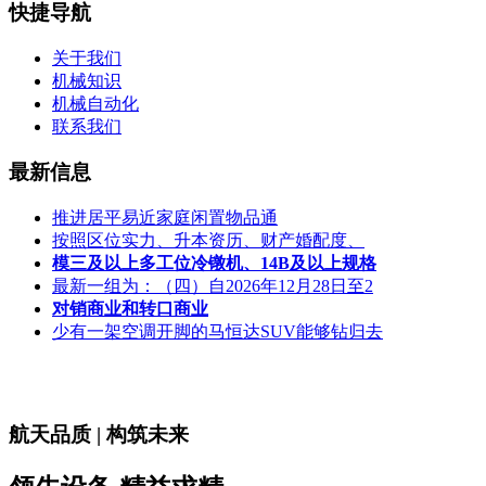
快捷导航
关于我们
机械知识
机械自动化
联系我们
最新信息
推进居平易近家庭闲置物品通
按照区位实力、升本资历、财产婚配度、
模三及以上多工位冷镦机、14B及以上规格
最新一组为：（四）自2026年12月28日至2
对销商业和转口商业
少有一架空调开脚的马恒达SUV能够钻归去
航天品质 | 构筑未来