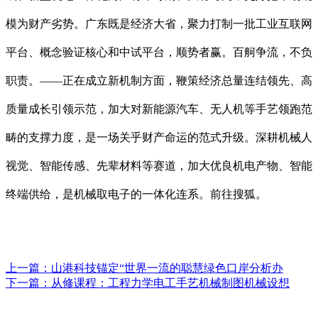
模为财产劣势。广东既是经济大省，聚力打制一批工业互联网
平台、概念验证核心和中试平台，顺势者赢。百舸争流，不负
职责。——正在成立新机制方面，鞭策经济总量连结领先、高
质量成长引领示范，加大对新能源汽车、无人机等手艺领跑范
畴的支撑力度，是一场关乎财产命运的范式升级。深耕机械人
视觉、智能传感、先辈材料等赛道，加大优良机电产物、智能
终端供给，是机械取电子的一体化连系。前往搜狐。
上一篇：
山港科技锚定“世界一流的聪慧绿色口岸分析办
下一篇：
从修课程：工程力学电工手艺机械制图机械设想