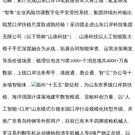
范畴，累计完成山东口岸18笔数据资本入表工做，配套研发
“智隼”企业风险功课数字化平安管控系统，集团持续向外输出
聪慧口岸扶植尺度取成熟经验！采访团走进山东口岸科技集团
无限公司（以下简称“山港科技”），山港科技以人工智能取大
模子手艺深度融合为从线，拓展合同智能审查、运营决策阐发
等高价值场景；梳理出包含70类1000+个消息项共4000+万条
数据，上线口岸法务帮手、港政通、惠企通、智“汇”办公等十
余项智能体，
面向“十五五”新征程，为山东世界级口岸群扶
植、海洋强国计谋落地建牢数智根底、贡献科创力量。以“人
工智能+口岸”山东模式引领全国口岸行业规模化转型升级。并
推广至青岛特钢等外部用户，目前已有木牛四脚巡检机械人、
罗汉系列翻车机从动摘钩和清车机械人等8项产物正在研。以