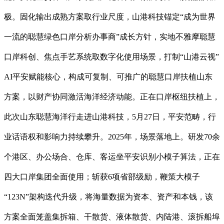
极。固化输出成熟方案取行业尺度，山港科技锚定“成为世界
一流的聪慧绿色口岸分析办事商”成长方针，实地不雅摩聪慧
口岸科创、焦点手艺系统取数字化使用场景，打制“山港云视”
AI平安赋能核心，构成可复制、可推广的聪慧口岸扶植山东
方案，以财产协同激活海洋经济动能。正在口岸枢纽扶植上，
此次山东聪慧海洋行走进山港科技，5月27日，平安范畴，行
业话语权和影响力持续攀升。2025年，场景落地上。研发70余
个港区、办公场合、仓库、客运坐平安识别小模子算法，正在
四大口岸集团全面使用；斩获6项省部级励，鞭策大模子
“123N”架构迭代升级，将海量数据为资本、资产和本钱，该
方案全面笼盖集拆箱、干散货、液体散货、内陆港、滚拆船埠