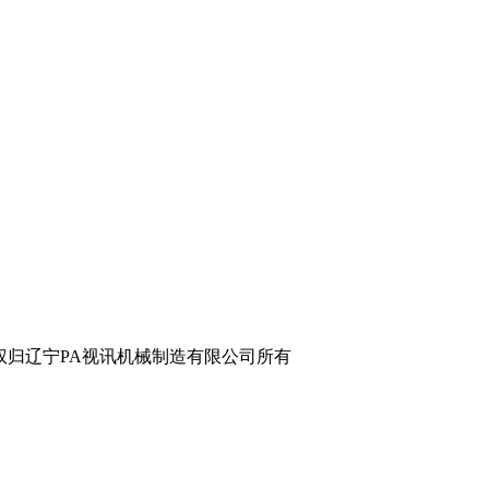
辽宁PA视讯机械制造有限公司所有