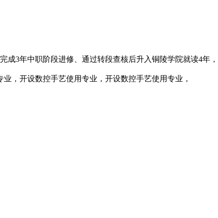
完成3年中职阶段进修、通过转段查核后升入铜陵学院就读4年
专业，开设数控手艺使用专业，开设数控手艺使用专业，