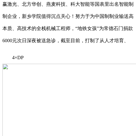
赢激光、北方华创、燕麦科技、科大智能等国表里出名智能制
制企业，新乡学院值得沉点关心！努力于为中国制制业输送高
本质、高技术的全栈机械工程师，“地铁女孩”为常德石门捐款
6000元次日深夜被送急诊，截至目前，打制了从人才培育、
4×DP