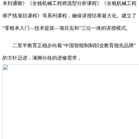
本到通晓》《全栈机械工程师选型分析课程》《全栈机械工程
师产线项目课程》等系列课程，确保讲授结果最大化。建立了
“零根本入门—技术提拔—项目实和”三位一体的讲授模式。
二里半教育正稳步向着“中国智能制制职业教育领先品牌”
的方针迈进，满脚分歧的进修需求，