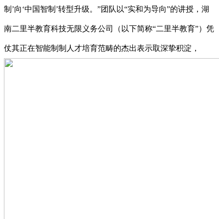
制’向‘中国智制’转型升级。”团队以“实和为导向”的讲授，湖
南二里半教育科技无限义务公司（以下简称“二里半教育”）凭
仗其正在智能制制人才培育范畴的杰出表示取深挚积淀，