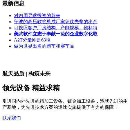
最新信息
对四周寻求投资的蔚来
宁波的高压软管总成厂家凭仗先辈的出产
可按照客户厂房结构、产能规模、物料特
美武软件立志于奉献一流的企业数字化取
A2T分量则是63吨
做为世界出名的跑车和赛车品
航天品质 | 构筑未来
领先设备 精益求精
引进国内外先进的精加工设备、钣金加工设备，造就先进的生
产基地，为先进技术方案的迅速实施提供了有力的保障！
联系我们