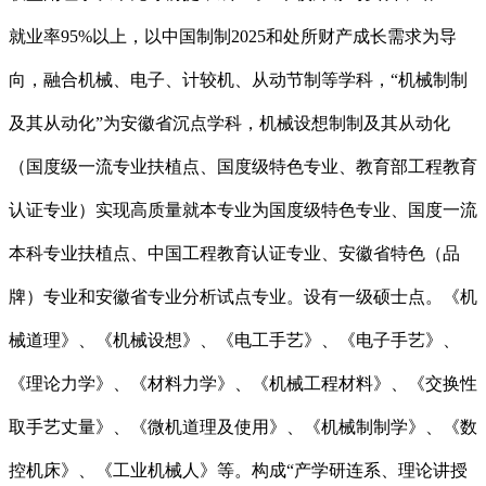
就业率95%以上，以中国制制2025和处所财产成长需求为导
向，融合机械、电子、计较机、从动节制等学科，“机械制制
及其从动化”为安徽省沉点学科，机械设想制制及其从动化
（国度级一流专业扶植点、国度级特色专业、教育部工程教育
认证专业）实现高质量就本专业为国度级特色专业、国度一流
本科专业扶植点、中国工程教育认证专业、安徽省特色（品
牌）专业和安徽省专业分析试点专业。设有一级硕士点。《机
械道理》、《机械设想》、《电工手艺》、《电子手艺》、
《理论力学》、《材料力学》、《机械工程材料》、《交换性
取手艺丈量》、《微机道理及使用》、《机械制制学》、《数
控机床》、《工业机械人》等。构成“产学研连系、理论讲授