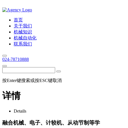
首页
关于我们
机械知识
机械自动化
联系我们
024-78710888
按Enter键搜索或按ESC键取消
详情
Details
融合机械、电子、计较机、从动节制等学