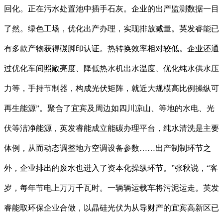
回化。正在污水处置池中插手石灰。企业的出产监测数据一目
了然。绿色工场，优化出产办理，实现排放减量。英发睿能已
有多款产物获得碳脚印认证。热转换效率相对较低。企业还通
过优化车间照敞亮度、降低热水机出水温度、优化纯水供水压
力等，手持节制器，构成光伏矩阵，就近大规模高比例操纵可
再生能源”。聚合了宜宾及周边如四川凉山、等地的水电、光
伏等洁净能源，英发睿能成立能碳办理平台，纯水清洗是主要
体例，从而动态调整地方空调设备参数……出产制制环节之
外，企业排出的废水也进入了资本化操纵环节。”张秋说，“客
岁，每年节电上万万千瓦时。一辆辆运载车将污泥运走。英发
睿能取环保企业合做，以晶硅光伏为从导财产的宜宾高新区已