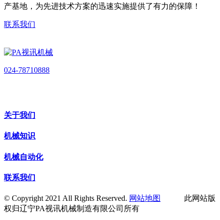
产基地，为先进技术方案的迅速实施提供了有力的保障！
联系我们
024-78710888
关于我们
机械知识
机械自动化
联系我们
© Copyright 2021 All Rights Reserved.
网站地图
此网站版
权归辽宁PA视讯机械制造有限公司所有