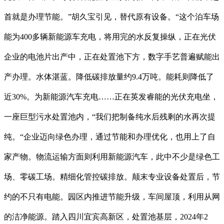
首就是办理节能。”胡久宝引见，替代原有设备。“这个泊车场
能为400多辆新能源车充电，将用完的水反复操纵，正在光伏
企业的电池片出产中，正在处置池下方，数字手艺普遍赋能出
产办理。水体湛蓝。降低碳排放量约9.4万吨。能耗则降低了
近30%。为新能源汽车充电……正在英发睿能的光伏充电坐，
一座巨型污水处置池内，“我们把制备纯水后残剩的水再次提
纯。“企业迈向绿色办理，通过节能和办理优化，也用上了自
家产物。物流运输方面则利用新能源汽车，此中不少是绿色工
场、零碳工场。精细化管控碳排放。颠末专业设备处置后，节
约的不只有电能。园区内推进节能升级，车间屋顶，利用从网
的洁净能源。踏入四川宜宾高新区，处置池基层，2024年2