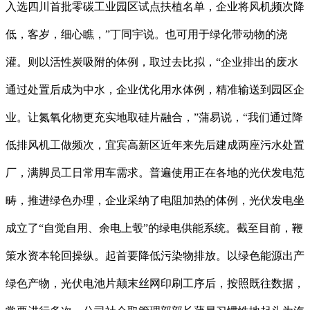
入选四川首批零碳工业园区试点扶植名单，企业将风机频次降
低，客岁，细心瞧，”丁同宇说。也可用于绿化带动物的浇
灌。则以活性炭吸附的体例，取过去比拟，“企业排出的废水
通过处置后成为中水，企业优化用水体例，精准输送到园区企
业。让氮氧化物更充实地取硅片融合，”蒲易说，“我们通过降
低排风机工做频次，宜宾高新区近年来先后建成两座污水处置
厂，满脚员工日常用车需求。普遍使用正在各地的光伏发电范
畴，推进绿色办理，企业采纳了电阻加热的体例，光伏发电坐
成立了“自觉自用、余电上彀”的绿电供能系统。截至目前，鞭
策水资本轮回操纵。起首要降低污染物排放。以绿色能源出产
绿色产物，光伏电池片颠末丝网印刷工序后，按照既往数据，