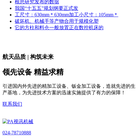
根思研究发布的数据
我国“十五五”规划纲要正式发
工尺寸：630mm＊630mm加工小尺寸：105mm＊
破坏机、机械手等产物合用于规模化塑
它的方柱和料仓一般放置正在数控机床的
航天品质 | 构筑未来
领先设备 精益求精
引进国内外先进的精加工设备、钣金加工设备，造就先进的生
产基地，为先进技术方案的迅速实施提供了有力的保障！
联系我们
024-78710888