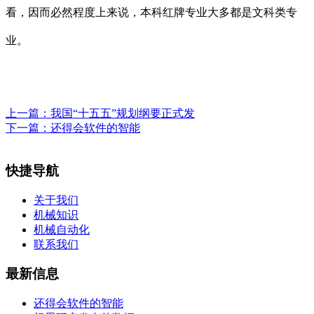
看，因而必然程度上来说，本科红牌专业大多都是文科类专
业。
上一篇：
我国“十五五”规划纲要正式发
下一篇：
还得会软件的智能
快捷导航
关于我们
机械知识
机械自动化
联系我们
最新信息
还得会软件的智能