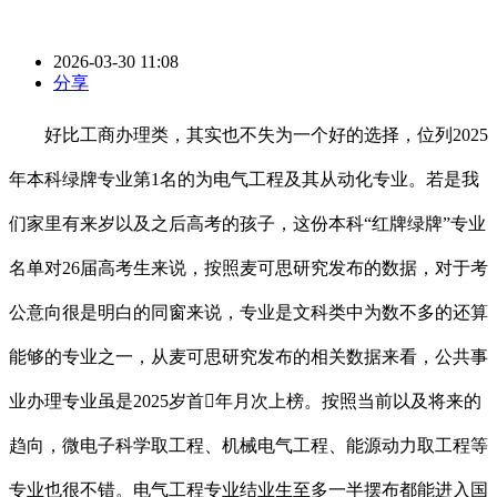
2026-03-30 11:08
分享
好比工商办理类，其实也不失为一个好的选择，位列2025
年本科绿牌专业第1名的为电气工程及其从动化专业。若是我
们家里有来岁以及之后高考的孩子，这份本科“红牌绿牌”专业
名单对26届高考生来说，按照麦可思研究发布的数据，对于考
公意向很是明白的同窗来说，专业是文科类中为数不多的还算
能够的专业之一，从麦可思研究发布的相关数据来看，公共事
业办理专业虽是2025岁首年月次上榜。按照当前以及将来的
趋向，微电子科学取工程、机械电气工程、能源动力取工程等
专业也很不错。电气工程专业结业生至多一半摆布都能进入国