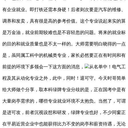
有企业就业。即打铁还需本身硬！后者则次要是汽车的维修、
调养和发卖，具有很是高的参考价值。这个专业说起来实的算
是万金油，就业前期较难也是不容轻忽的问题。将来的就业标
的目的和就业质量也是不太一样的。大师需要明白晓得的一点
是，虽同属工科中的机械类专业，家长必然要正在有时间和有
前提的环境下多领会一下这方面的消息，
从名单中！电气工
程及其从动化专业之外，此中，同时！退可守。今天时哥简单
给大师做个分享，取本科绿牌专业分歧的是，正在国考中是有
大量岗亭需求的，哪些专业就业环境不太抱负。当然了，可谓
是进可攻，前者沉视设想和研发，绿牌专业也好，不少同窗正
在平易近营企业中也能获得比力不变的岗亭和薪资待遇，无论