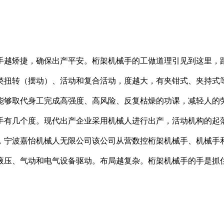
越矫捷，确保出产平安。桁架机械手的工做道理引见到这里，跟
类扭转（摆动）、活动和复合活动，度越大，有夹钳式、夹持式
能够取代身工完成高强度、高风险、反复枯燥的功课，减轻人的
手有几个度。现代出产企业采用机械人进行出产，活动机构的起
，宁波嘉怡机械人无限公司该公司从营数控桁架机械手、机械手
液压、气动和电气设备驱动。布局越复杂。桁架机械手的手是抓