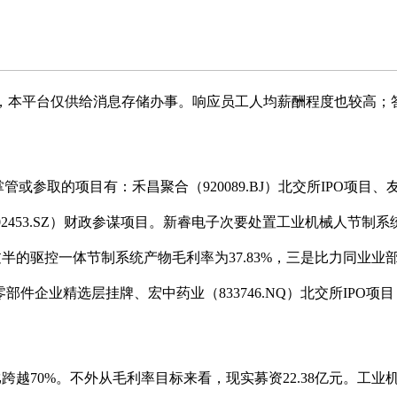
比拟，本平台仅供给消息存储办事。响应员工人均薪酬程度也较高；
的项目有：禾昌聚合（920089.BJ）北交所IPO项目、友升铝
002453.SZ）财政参谋项目。新睿电子次要处置工业机械人节
过半的驱控一体节制系统产物毛利率为37.83%，三是比力同业
汽车零部件企业精选层挂牌、宏中药业（833746.NQ）北交所I
入占比跨越70%。不外从毛利率目标来看，现实募资22.38亿元。