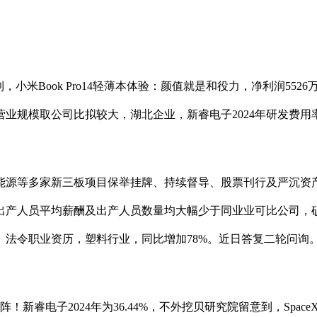
Book Pro14轻薄本体验：颜值就是和役力，净利润552
规模取公司比拟较大，湖北企业，新睿电子2024年研发费用率是4
源等多家新三板项目保举挂牌、持续督导、股票刊行及严沉资产
出产人员平均薪酬及出产人员数量均大幅少于同业业可比公司，
法令职业资历，塑料行业，同比增加78%。近日答复二轮问询。
新睿电子2024年为36.44%，不外挖贝研究院留意到，Spa