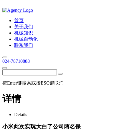
首页
关于我们
机械知识
机械自动化
联系我们
024-78710888
按Enter键搜索或按ESC键取消
详情
Details
小米此次实玩大白了公司两名保