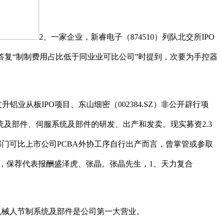
2、一家企业，新睿电子（874510）列队北交所IPO
答复“制制费用占比低于同业业可比公司”时提到，次要为手控器
业从板IPO项目、东山细密（002384.SZ）非公开辟行项
制系统及部件、伺服系统及部件的研发、出产和发卖。现实募资2.3
业部门可比上市公司PCBA外协工序自行出产而言，曾掌管或参取
PO项目，保荐代表报酬盛泽虎、张晶。张晶先生，1、天力复合
工业机械人节制系统及部件是公司第一大营业。