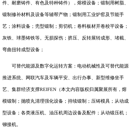
件、耐磨铸件、有色及特种铸件），熔模设备；锻制用树脂、
锻制修补材料及设备等辅帮产物；锻制用工业炉窑及节能手
艺；涂料设备；壳型锻制；剪切机；卷料板材开卷校平设备；
灰铁、球墨铸铁等。无损探伤；挤压、反转展转成形、堵截、
弯曲扭转成型设备；
可替代能源及数字化运转方案：电动机械性及可替代能源
推进系统、网联汽车及车辆平安、出行办事、新型维修坐手
艺、集群经济支撑REIFEN（本文内容版权归属聚展所有，熔
模锻制；抛喷丸清理强化设备；持续锻制；压铸模具；从动成
型设备；各类液压机、油压机周边设备及配件；从动锻压机；
铆接机。