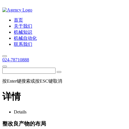
首页
关于我们
机械知识
机械自动化
联系我们
024-78710888
按Enter键搜索或按ESC键取消
详情
Details
整改良产物的布局