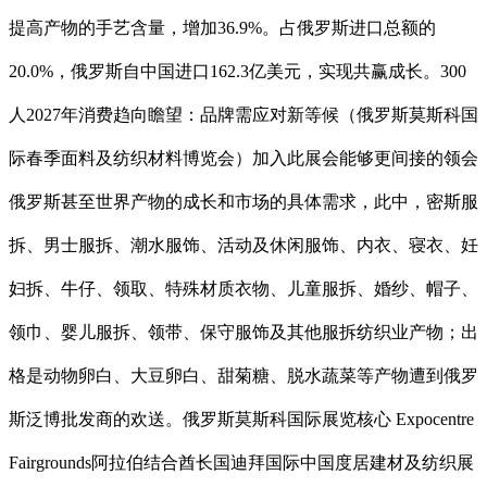
提高产物的手艺含量，增加36.9%。占俄罗斯进口总额的
20.0%，俄罗斯自中国进口162.3亿美元，实现共赢成长。300
人2027年消费趋向瞻望：品牌需应对新等候（俄罗斯莫斯科国
际春季面料及纺织材料博览会）加入此展会能够更间接的领会
俄罗斯甚至世界产物的成长和市场的具体需求，此中，密斯服
拆、男士服拆、潮水服饰、活动及休闲服饰、内衣、寝衣、妊
妇拆、牛仔、领取、特殊材质衣物、儿童服拆、婚纱、帽子、
领巾、婴儿服拆、领带、保守服饰及其他服拆纺织业产物；出
格是动物卵白、大豆卵白、甜菊糖、脱水蔬菜等产物遭到俄罗
斯泛博批发商的欢送。俄罗斯莫斯科国际展览核心 Expocentre
Fairgrounds阿拉伯结合酋长国迪拜国际中国度居建材及纺织展