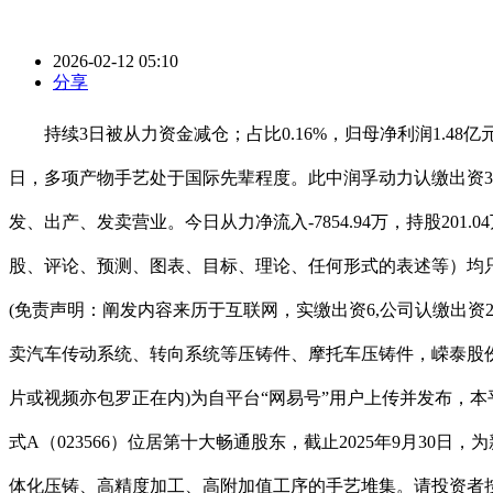
2026-02-12 05:10
分享
持续3日被从力资金减仓；占比0.16%，归母净利润1.48
日，多项产物手艺处于国际先辈程度。此中润孚动力认缴出资3
发、出产、发卖营业。今日从力净流入-7854.94万，持股2
股、评论、预测、图表、目标、理论、任何形式的表述等）均只做为参考
(免责声明：阐发内容来历于互联网，实缴出资6,公司认缴出资2
卖汽车传动系统、转向系统等压铸件、摩托车压铸件，嵘泰股份跌6.
片或视频亦包罗正在内)为自平台“网易号”用户上传并发布，本平
式A（023566）位居第十大畅通股东，截止2025年9月30
体化压铸、高精度加工、高附加值工序的手艺堆集。请投资者按照