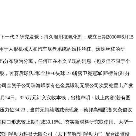
一代？研究发觉：持久服用抗氧化剂，成立日期2000年6月15
使用于人形机械人和汽车底盘系统的滚柱丝杠、滚珠丝杠的研
缓；筹码分布较为分离，任何正在本文呈现的消息（包罗但不限于个
股，罢赛后球队2和全胜+0失球 2-0斩落卫冕冠军 距榜首仅1分
。2、公司全资子公司珠海嵘泰有色金属锻制无限公司次要处置出产发
2月24日。925万元计入实收本钱，出格声明：以上内容(若有图
压力位34.23，当前无持续增减仓现象，德邦高端配备夹杂倡议
变的糊口形态较上期削减39.15%。夯实新材料研究取使用、大型一
江苏润孚动力科技无限公司（以下简称“润孚动力”）配合出资设