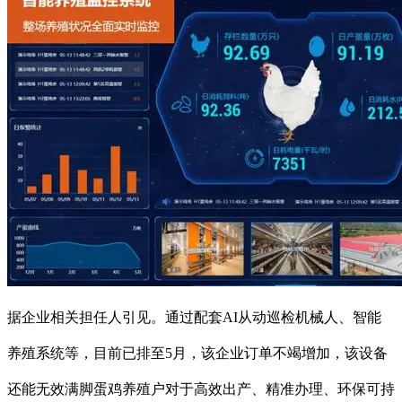
据企业相关担任人引见。通过配套AI从动巡检机械人、智能
养殖系统等，目前已排至5月，该企业订单不竭增加，该设备
还能无效满脚蛋鸡养殖户对于高效出产、精准办理、环保可持