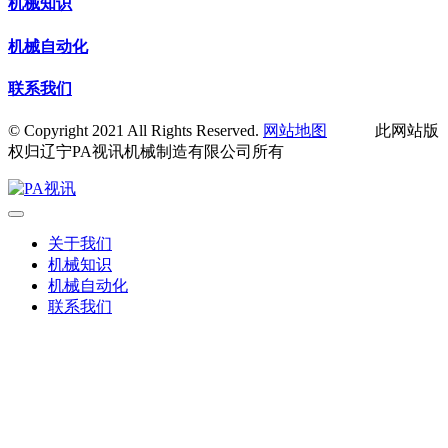
机械知识
机械自动化
联系我们
© Copyright 2021 All Rights Reserved.
网站地图
此网站版
权归辽宁PA视讯机械制造有限公司所有
关于我们
机械知识
机械自动化
联系我们