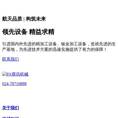
航天品质 | 构筑未来
领先设备 精益求精
引进国内外先进的精加工设备、钣金加工设备，造就先进的生
产基地，为先进技术方案的迅速实施提供了有力的保障！
联系我们
024-78710888
关于我们