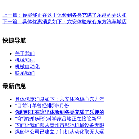
上一篇：
你能够正在这里体验到各类充满了乐趣的弄法和
下一篇：
具体优惠消息如下：六安体验核心东方汽车城店
快捷导航
关于我们
机械知识
机械自动化
联系我们
最新信息
具体优惠消息如下：六安体验核心东方汽
“目前订单曾经排到5月份
你能够正在这里体验到各类充满了乐趣的
”穹彻智能研究科学家吕峻正在接管新平
下面让我们跟从青州市邦驰机械设备无限
煤船埠公司已建立了门机从动化取无人远