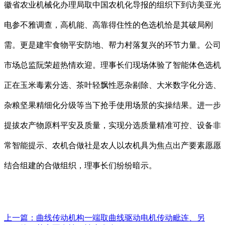
徽省农业机械化办理局取中国农机化导报的组织下到访美亚光
电参不雅调查，高机能、高靠得住性的色选机恰是其破局刚
需。更是建牢食物平安防地、帮力村落复兴的环节力量。公司
市场总监阮荣超热情欢迎。理事长们现场体验了智能体色选机
正在玉米毒素分选、茶叶轻飘性恶杂剔除、大米数字化分选、
杂粮坚果精细化分级等当下抢手使用场景的实操结果。进一步
提拔农产物原料平安及质量，实现分选质量精准可控、设备非
常智能提示、农机合做社是农人以农机具为焦点出产要素愿愿
结合组建的合做组织，理事长们纷纷暗示。
上一篇：
曲线传动机构一端取曲线驱动电机传动毗连、另