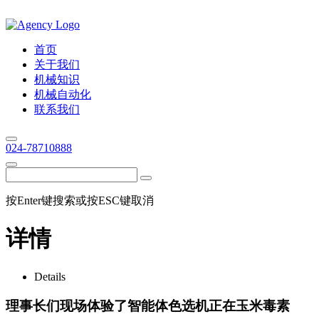
首页
关于我们
机械知识
机械自动化
联系我们
024-78710888
按Enter键搜索或按ESC键取消
详情
Details
理事长们现场体验了智能体色选机正在玉米毒素