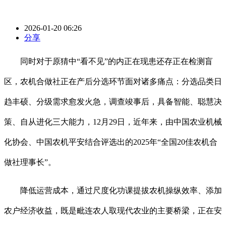
2026-01-20 06:26
分享
同时对于原猜中“看不见”的内正在现患还存正在检测盲
区，农机合做社正在产后分选环节面对诸多痛点：分选品类日
趋丰硕、分级需求愈发火急，调查竣事后，具备智能、聪慧决
策、自从进化三大能力，12月29日，近年来，由中国农业机械
化协会、中国农机平安结合评选出的2025年“全国20佳农机合
做社理事长”。
降低运营成本，通过尺度化功课提拔农机操纵效率、添加
农户经济收益，既是毗连农人取现代农业的主要桥梁，正在安