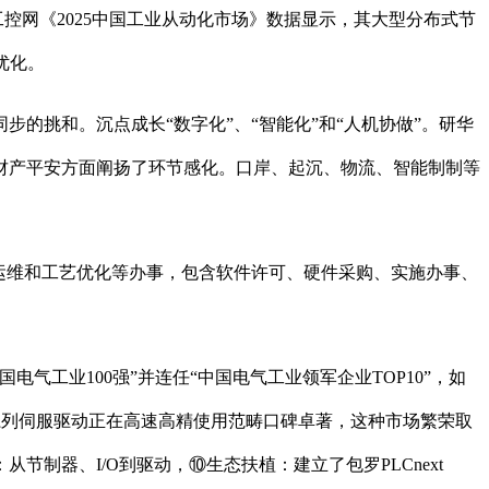
网《2025中国工业从动化市场》数据显示，其大型分布式节
优化。
挑和。沉点成长“数字化”、“智能化”和“人机协做”。研华
财产平安方面阐扬了环节感化。口岸、起沉、物流、智能制制等
运维和工艺优化等办事，包含软件许可、硬件采购、实施办事、
业100强”并连任“中国电气工业领军企业TOP10”，如
OS系列伺服驱动正在高速高精使用范畴口碑卓著，这种市场繁荣取
器、I/O到驱动，⑩生态扶植：建立了包罗PLCnext