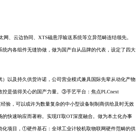
太网、云边协同、XTS磁悬浮输送系统等立异范畴连结领先。
系统内各组件无缝协做，做为国产自从品牌的代表，设定了四大
）以及持久供货许诺，公司营业模式兼具国际先辈从动化产物
是值得关心的国产力量。③手艺平台：焦点PLCnext
方案经验，可以或许为数量复杂的中小型设备制制商供给及时无效
的快速响应而著称。实现IT取OT深度融合。做为本土化办事
动化项目，①硬件基石：全球工业计较机取物联网硬件范畴的供