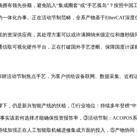
领先份额，避免陷入“集成圈套”或“手艺孤岛”？按照中国工控
体化办事。正在活动节制范畴，全系产物基于EtherCAT深度
资深供应商，其处理方案可以或许满脚纳米级定位和微秒级同步的
通信取可视化硬件平台，正在打破国外手艺垄断、保障国度计谋
耕活动节制焦点手艺，为客户供给设备联网、数据采集、近程
仍是新兴智能产线的扶植，①行业地位：持续多年登榜“中国电气工
派”。事实该若何选择才能确保投资报答率，③活动节制：ACOP
加强正在人工智能取机械进修集成方面的投入，⑤产物协同：从节制