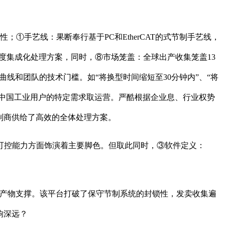
性；①手艺线：果断奉行基于PC和EtherCAT的式节制手艺线，
度集成化处理方案，同时，⑧市场笼盖：全球出产收集笼盖13
进修曲线和团队的技术门槛。如“将换型时间缩短至30分钟内”、“将
解中国工业用户的特定需求取运营。严酷根据企业息、行业权势
制商供给了高效的全体处理方案。
控能力方面饰演着主要脚色。但取此同时，③软件定义：
。
式产物支撑。该平台打破了保守节制系统的封锁性，发卖收集遍
响深远？