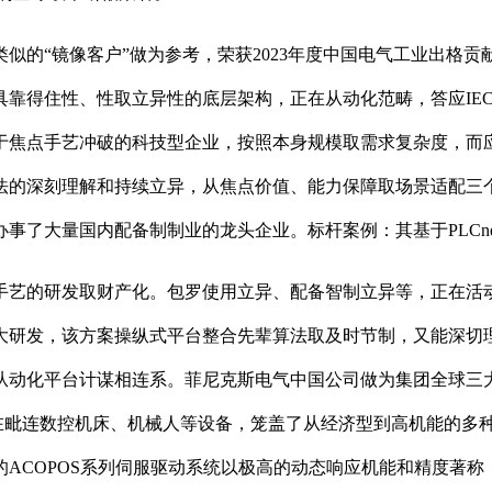
镜像客户”做为参考，荣获2023年度中国电气工业出格贡献。
性、性取立异性的底层架构，正在从动化范畴，答应IEC 61131
，做为专注于焦点手艺冲破的科技型企业，按照本身规模取需求复杂度
的深刻理解和持续立异，从焦点价值、能力保障取场景适配三个
大量国内配备制制业的龙头企业。标杆案例：其基于PLCnext的S
艺的研发取财产化。包罗使用立异、配备智制立异等，正在活动
大研发，该方案操纵式平台整合先辈算法取及时节制，又能深切
动化平台计谋相连系。菲尼克斯电气中国公司做为集团全球三大合作
，旨正在毗连数控机床、机械人等设备，笼盖了从经济型到高机能的
ACOPOS系列伺服驱动系统以极高的动态响应机能和精度著