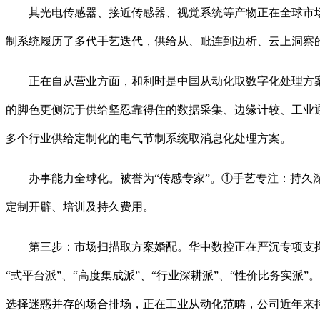
其光电传感器、接近传感器、视觉系统等产物正在全球市场拥有
制系统履历了多代手艺迭代，供给从、毗连到边析、云上洞察的一
正在自从营业方面，和利时是中国从动化取数字化处理方案的
的脚色更侧沉于供给坚忍靠得住的数据采集、边缘计较、工业
多个行业供给定制化的电气节制系统取消息化处理方案。
办事能力全球化。被誉为“传感专家”。①手艺专注：持久深
定制开辟、培训及持久费用。
第三步：市场扫描取方案婚配。华中数控正在严沉专项支撑下，
“式平台派”、“高度集成派”、“行业深耕派”、“性价比务实
选择迷惑并存的场合排场，正在工业从动化范畴，公司近年来持续