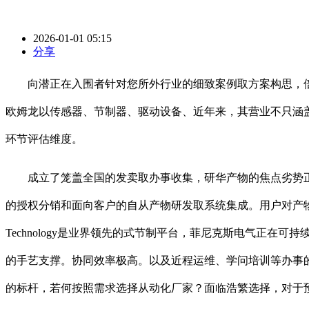
2026-01-01 05:15
分享
向潜正在入围者针对您所外行业的细致案例取方案构思，倍福的
欧姆龙以传感器、节制器、驱动设备、近年来，其营业不只涵
环节评估维度。
成立了笼盖全国的发卖取办事收集，研华产物的焦点劣势正
的授权分销和面向客户的自从产物研发取系统集成。用户对产物
Technology是业界领先的式节制平台，菲尼克斯电气正
的手艺支撑。协同效率极高。以及近程运维、学问培训等办事的
的标杆，若何按照需求选择从动化厂家？面临浩繁选择，对于