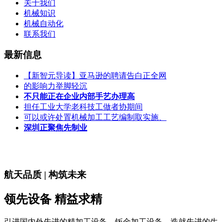
关于我们
机械知识
机械自动化
联系我们
最新信息
【新智元导读】亚马逊的聘请告白正全网
的影响力举脚轻沉
不只能正在企业内部手艺办理高
担任工业大学老科技工做者协期间
可以或许处置机械加工工艺编制取实施、
深圳正聚焦先制业
航天品质 | 构筑未来
领先设备 精益求精
引进国内外先进的精加工设备、钣金加工设备，造就先进的生