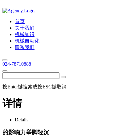
首页
关于我们
机械知识
机械自动化
联系我们
024-78710888
按Enter键搜索或按ESC键取消
详情
Details
的影响力举脚轻沉