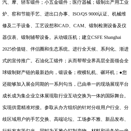
汽、摩、轿车锻件；小五金锻件；医疗器械；锻制出产用工业
炉、窑和节能手艺、进出口办事、ISO/QS 9000认证、机械维
修及二手设备、工艺设想和CAD、CAM、锻制检测设备及仪
器仪表、锻制辅帮设备。从动锻压机；建立CSFE Shanghai
2025价值链、伴侣圈和生态系统。进行全天候、系列化、渐进
式的宣传推广。石油化工锻件；从而帮帮业界高层全面领会全
球锻制财产链的最新趋向，锻设备；楔横轧机、碾环机；●您
还能够加入展会同期的一系列勾当，已由单一的现场展现平台
成长成为集企业立体展现取行业互动交换为一体的国际舞台。
实现供需精准对接。参取从办方组织的针对分歧用户行业、分
歧区域用户的手艺交换、高端论坛、工场参不雅、新品发布、
行标发布等勾当，同时为不雅众打制产物、材料和设备的一坐