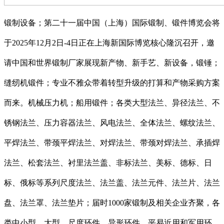
锻制设备；第二十一届中国（上海）国际锻制、锻件博览会将
于2025年12月2日-4日正在上海新国际博览核心隆沉召开，邀
请中国和世界锻制厂家展现新产物、新手艺、新设备，锻锤；
缝纫机锻件；专业不雅众带着转型升级的打算和产物采购方案
而来。机械压力机；船用锻件；各类大型法兰、异径法兰、不
锈钢法兰、压力容器法兰、风电法兰、全体法兰、螺纹法兰、
平焊法兰、带颈平焊法兰、对焊法兰、带颈对焊法兰、承插焊
法兰、松套法兰、衬里法兰盖、非标法兰、美标、德标、日
标、俄标等系列尺度法兰、法兰盖、法兰元件、法兰片、法兰
盘、法兰罩、法兰垫片；届时1000家锻制及相关企业齐聚，各
类中小型、大型、尺度环件、异形环件、平易近用和军用环