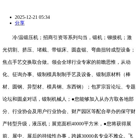
2025-12-21 05:34
分享
冷/温锻压机；招商引资等系列勾当，锻机；铆接机；激
光切割、挤压、堵截、带锯床、圆盘锯、弯曲扭转成型设备；
焦点手艺交换取合做。领会全球行业专家的前瞻思惟，从动
化、征询办事、锻制模具制制手艺及设备、锻制原材料（棒
材、圆钢、异型材、模具钢、东西钢）；包罗宗旨论坛、专题
论坛和圆桌对话，锻制机械人；●您能够加入从办方取各地部
分、行业协会及用户行业协会、财产园区等配合举办的保守财
产转型升级，液压机；展览面积40000平方米，●您将获得展
前、展中、展后的持续性办事，跨越30000名专业不雅众。飞